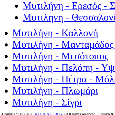
Μυτιλήνη - Ερεσός - 
Μυτιλήνη - Θεσσαλον
Μυτιλήνη - Καλλονή
Μυτιλήνη - Μανταμάδος 
Μυτιλήνη - Μεσότοπος
Μυτιλήνη - Πελόπη - Υ
Μυτιλήνη - Πέτρα - Μόλ
Μυτιλήνη - Πλωμάρι
Μυτιλήνη - Σίγρι
Copyright © 2014 |
ΚΤΕΛ ΛΕΣΒΟΥ
| All rights reserved | Design
& 