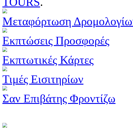
TOURS
.
Μεταφόρτωση Δρομολογίω
Εκπτώσεις Προσφορές
Εκπτωτικές Κάρτες
Τιμές Εισιτηρίων
Σαν Επιβάτης Φροντίζω