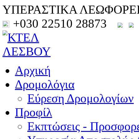
ΥΠΕΡΑΣΤΙΚΑ ΛΕΩΦΟΡΕ
+030 22510 28873
Αρχική
Δρομολόγια
Εύρεση Δρομολογίων
Προφίλ
Εκπτώσεις - Προσφορ