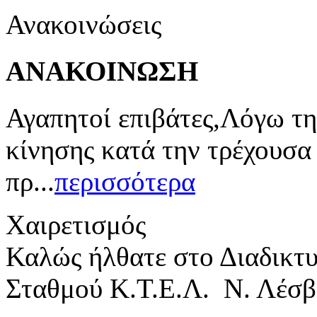
Ανακοινώσεις
ΑΝΑΚΟΙΝΩΣΗ
Αγαπητοί επιβάτες,Λόγω τη
κίνησης κατά την τρέχουσα
πρ...
περισσότερα
Χαιρετισμός
Καλώς ήλθατε στο Διαδικτ
Σταθμού Κ.Τ.Ε.Λ. Ν. Λέσβ