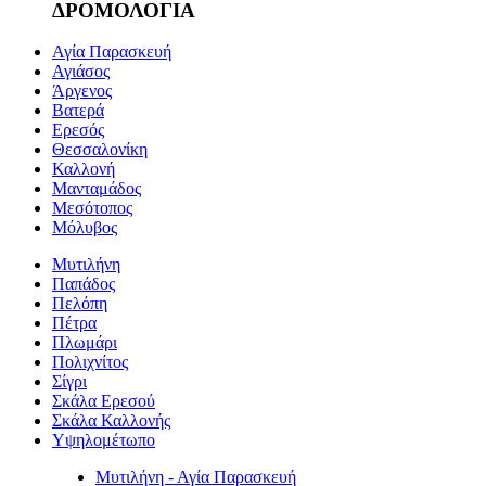
ΔΡΟΜΟΛΟΓΙΑ
Αγία Παρασκευή
Αγιάσος
Άργενος
Βατερά
Ερεσός
Θεσσαλονίκη
Καλλονή
Μανταμάδος
Μεσότοπος
Μόλυβος
Μυτιλήνη
Παπάδος
Πελόπη
Πέτρα
Πλωμάρι
Πολιχνίτος
Σίγρι
Σκάλα Ερεσού
Σκάλα Καλλονής
Υψηλομέτωπο
Μυτιλήνη - Αγία Παρασκευή