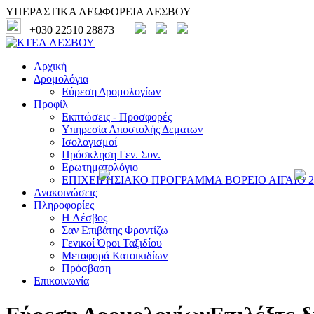
ΥΠΕΡΑΣΤΙΚΑ ΛΕΩΦΟΡΕΙΑ ΛΕΣΒΟΥ
+030 22510 28873
Αρχική
Δρομολόγια
Εύρεση Δρομολογίων
Προφίλ
Εκπτώσεις - Προσφορές
Υπηρεσία Αποστολής Δεματων
Ισολογισμοί
Πρόσκληση Γεν. Συν.
Ερωτηματολόγιο
ΕΠΙΧΕΙΡΗΣΙΑΚΟ ΠΡΟΓΡΑΜΜΑ ΒΟΡΕΙΟ ΑΙΓΑΙΟ 20
Ανακοινώσεις
Πληροφορίες
Η Λέσβος
Σαν Επιβάτης Φροντίζω
Γενικοί Όροι Ταξιδίου
Μεταφορά Κατοικιδίων
Πρόσβαση
Επικοινωνία