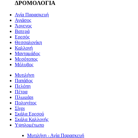
ΔΡΟΜΟΛΟΓΙΑ
Αγία Παρασκευή
Αγιάσος
Άργενος
Βατερά
Ερεσός
Θεσσαλονίκη
Καλλονή
Μανταμάδος
Μεσότοπος
Μόλυβος
Μυτιλήνη
Παπάδος
Πελόπη
Πέτρα
Πλωμάρι
Πολιχνίτος
Σίγρι
Σκάλα Ερεσού
Σκάλα Καλλονής
Υψηλομέτωπο
Μυτιλήνη - Αγία Παρασκευή