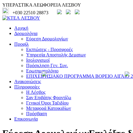
ΥΠΕΡΑΣΤΙΚΑ ΛΕΩΦΟΡΕΙΑ ΛΕΣΒΟΥ
+030 22510 28873
Αρχική
Δρομολόγια
Εύρεση Δρομολογίων
Προφίλ
Εκπτώσεις - Προσφορές
Υπηρεσία Αποστολής Δεματων
Ισολογισμοί
Πρόσκληση Γεν. Συν.
Ερωτηματολόγιο
ΕΠΙΧΕΙΡΗΣΙΑΚΟ ΠΡΟΓΡΑΜΜΑ ΒΟΡΕΙΟ ΑΙΓΑΙΟ 20
Ανακοινώσεις
Πληροφορίες
Η Λέσβος
Σαν Επιβάτης Φροντίζω
Γενικοί Όροι Ταξιδίου
Μεταφορά Κατοικιδίων
Πρόσβαση
Επικοινωνία