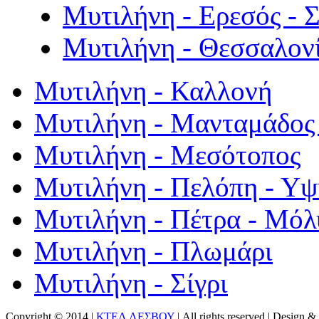
Μυτιλήνη - Ερεσός - 
Μυτιλήνη - Θεσσαλον
Μυτιλήνη - Καλλονή
Μυτιλήνη - Μανταμάδος 
Μυτιλήνη - Μεσότοπος
Μυτιλήνη - Πελόπη - Υ
Μυτιλήνη - Πέτρα - Μόλ
Μυτιλήνη - Πλωμάρι
Μυτιλήνη - Σίγρι
Copyright © 2014 |
ΚΤΕΛ ΛΕΣΒΟΥ
| All rights reserved | Design
& 