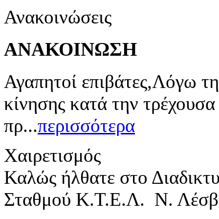
Ανακοινώσεις
ΑΝΑΚΟΙΝΩΣΗ
Αγαπητοί επιβάτες,Λόγω τη
κίνησης κατά την τρέχουσα
πρ...
περισσότερα
Χαιρετισμός
Καλώς ήλθατε στο Διαδικτ
Σταθμού Κ.Τ.Ε.Λ. Ν. Λέσβ