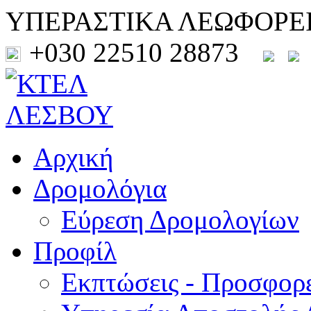
ΥΠΕΡΑΣΤΙΚΑ ΛΕΩΦΟΡΕ
+030 22510 28873
Αρχική
Δρομολόγια
Εύρεση Δρομολογίων
Προφίλ
Εκπτώσεις - Προσφορ