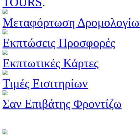
TOURS
.
Μεταφόρτωση Δρομολογίω
Εκπτώσεις Προσφορές
Εκπτωτικές Κάρτες
Τιμές Εισιτηρίων
Σαν Επιβάτης Φροντίζω