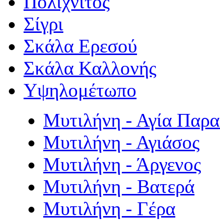
Πολιχνίτος
Σίγρι
Σκάλα Ερεσού
Σκάλα Καλλονής
Υψηλομέτωπο
Μυτιλήνη - Αγία Παρ
Μυτιλήνη - Αγιάσος
Μυτιλήνη - Άργενος
Μυτιλήνη - Βατερά
Μυτιλήνη - Γέρα