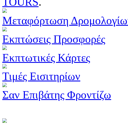
TOURS
.
Μεταφόρτωση Δρομολογίω
Εκπτώσεις Προσφορές
Εκπτωτικές Κάρτες
Τιμές Εισιτηρίων
Σαν Επιβάτης Φροντίζω