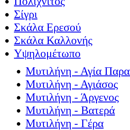
Πολιχνίτος
Σίγρι
Σκάλα Ερεσού
Σκάλα Καλλονής
Υψηλομέτωπο
Μυτιλήνη - Αγία Παρ
Μυτιλήνη - Αγιάσος
Μυτιλήνη - Άργενος
Μυτιλήνη - Βατερά
Μυτιλήνη - Γέρα