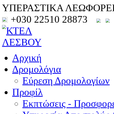
ΥΠΕΡΑΣΤΙΚΑ ΛΕΩΦΟΡΕ
+030 22510 28873
Αρχική
Δρομολόγια
Εύρεση Δρομολογίων
Προφίλ
Εκπτώσεις - Προσφορ