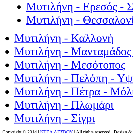
Μυτιλήνη - Ερεσός - 
Μυτιλήνη - Θεσσαλον
Μυτιλήνη - Καλλονή
Μυτιλήνη - Μανταμάδος 
Μυτιλήνη - Μεσότοπος
Μυτιλήνη - Πελόπη - Υ
Μυτιλήνη - Πέτρα - Μόλ
Μυτιλήνη - Πλωμάρι
Μυτιλήνη - Σίγρι
Copyright © 2014 |
ΚΤΕΛ ΛΕΣΒΟΥ
| All rights reserved | Design
& 