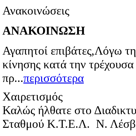
Ανακοινώσεις
ΑΝΑΚΟΙΝΩΣΗ
Αγαπητοί επιβάτες,Λόγω τη
κίνησης κατά την τρέχουσα
πρ...
περισσότερα
Χαιρετισμός
Καλώς ήλθατε στο Διαδικτ
Σταθμού Κ.Τ.Ε.Λ. Ν. Λέσβ