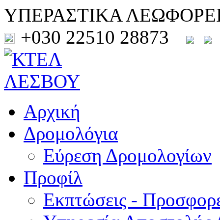
ΥΠΕΡΑΣΤΙΚΑ ΛΕΩΦΟΡΕ
+030 22510 28873
Αρχική
Δρομολόγια
Εύρεση Δρομολογίων
Προφίλ
Εκπτώσεις - Προσφορ