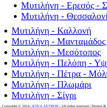
Μυτιλήνη - Ερεσός - 
Μυτιλήνη - Θεσσαλον
Μυτιλήνη - Καλλονή
Μυτιλήνη - Μανταμάδος 
Μυτιλήνη - Μεσότοπος
Μυτιλήνη - Πελόπη - Υ
Μυτιλήνη - Πέτρα - Μόλ
Μυτιλήνη - Πλωμάρι
Μυτιλήνη - Σίγρι
Copyright © 2014 |
ΚΤΕΛ ΛΕΣΒΟΥ
| All rights reserved | Design
& 