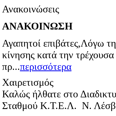
Ανακοινώσεις
ΑΝΑΚΟΙΝΩΣΗ
Αγαπητοί επιβάτες,Λόγω τη
κίνησης κατά την τρέχουσα
πρ...
περισσότερα
Χαιρετισμός
Καλώς ήλθατε στο Διαδικτ
Σταθμού Κ.Τ.Ε.Λ. Ν. Λέσβ