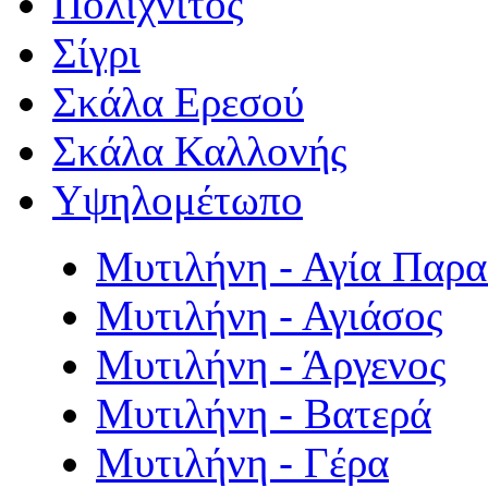
Πολιχνίτος
Σίγρι
Σκάλα Ερεσού
Σκάλα Καλλονής
Υψηλομέτωπο
Μυτιλήνη - Αγία Παρ
Μυτιλήνη - Αγιάσος
Μυτιλήνη - Άργενος
Μυτιλήνη - Βατερά
Μυτιλήνη - Γέρα