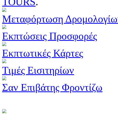
TOURS
.
Μεταφόρτωση Δρομολογίω
Εκπτώσεις Προσφορές
Εκπτωτικές Κάρτες
Τιμές Εισιτηρίων
Σαν Επιβάτης Φροντίζω