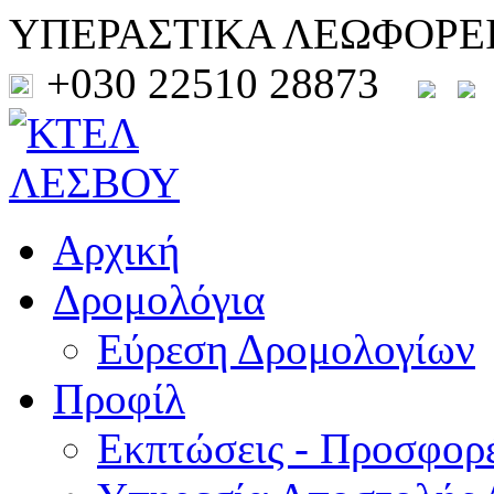
ΥΠΕΡΑΣΤΙΚΑ ΛΕΩΦΟΡΕ
+030 22510 28873
Αρχική
Δρομολόγια
Εύρεση Δρομολογίων
Προφίλ
Εκπτώσεις - Προσφορ