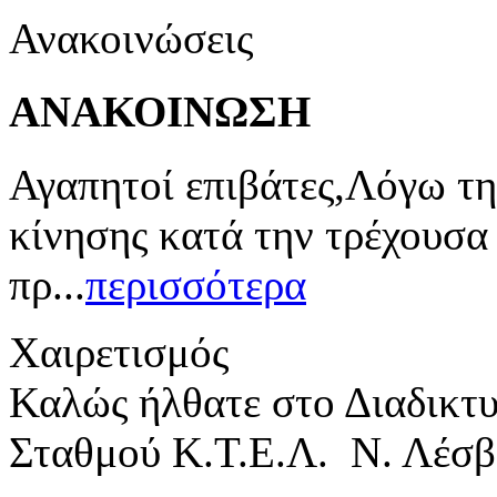
Ανακοινώσεις
ΑΝΑΚΟΙΝΩΣΗ
Αγαπητοί επιβάτες,Λόγω τη
κίνησης κατά την τρέχουσα
πρ...
περισσότερα
Χαιρετισμός
Καλώς ήλθατε στο Διαδικτ
Σταθμού Κ.Τ.Ε.Λ. Ν. Λέσβ