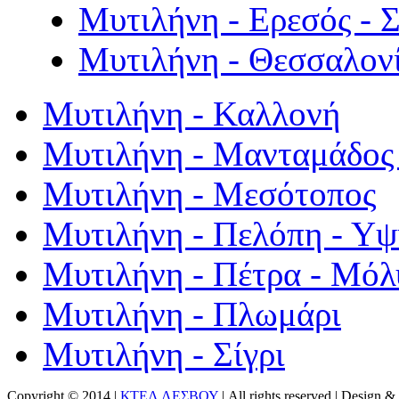
Μυτιλήνη - Ερεσός - 
Μυτιλήνη - Θεσσαλον
Μυτιλήνη - Καλλονή
Μυτιλήνη - Μανταμάδος 
Μυτιλήνη - Μεσότοπος
Μυτιλήνη - Πελόπη - Υ
Μυτιλήνη - Πέτρα - Μόλ
Μυτιλήνη - Πλωμάρι
Μυτιλήνη - Σίγρι
Copyright © 2014 |
ΚΤΕΛ ΛΕΣΒΟΥ
| All rights reserved | Design
& 