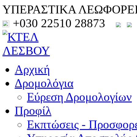
ΥΠΕΡΑΣΤΙΚΑ ΛΕΩΦΟΡΕ
+030 22510 28873
Αρχική
Δρομολόγια
Εύρεση Δρομολογίων
Προφίλ
Εκπτώσεις - Προσφορ