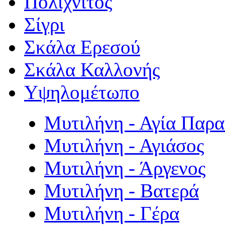
Πολιχνίτος
Σίγρι
Σκάλα Ερεσού
Σκάλα Καλλονής
Υψηλομέτωπο
Μυτιλήνη - Αγία Παρ
Μυτιλήνη - Αγιάσος
Μυτιλήνη - Άργενος
Μυτιλήνη - Βατερά
Μυτιλήνη - Γέρα