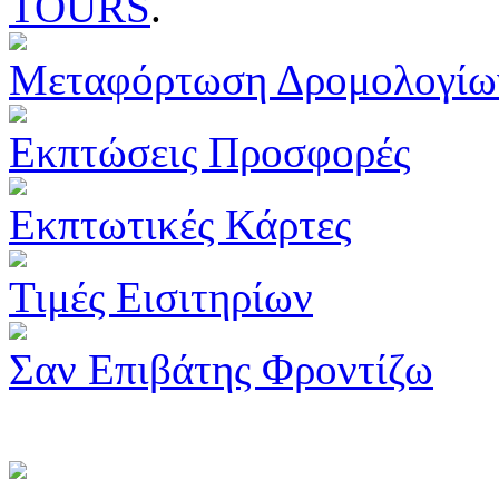
TOURS
.
Μεταφόρτωση Δρομολογίω
Εκπτώσεις Προσφορές
Εκπτωτικές Κάρτες
Τιμές Εισιτηρίων
Σαν Επιβάτης Φροντίζω