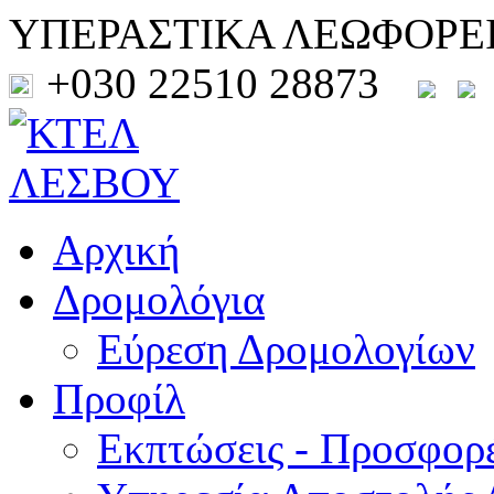
ΥΠΕΡΑΣΤΙΚΑ ΛΕΩΦΟΡΕ
+030 22510 28873
Αρχική
Δρομολόγια
Εύρεση Δρομολογίων
Προφίλ
Εκπτώσεις - Προσφορ