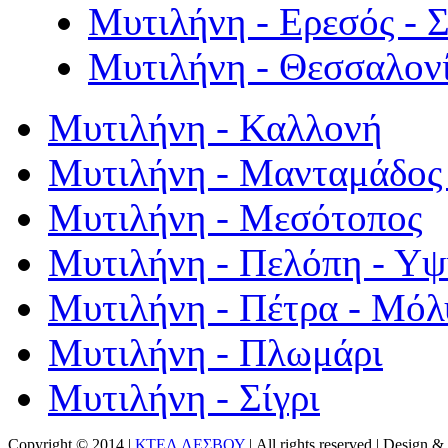
Μυτιλήνη - Ερεσός - 
Μυτιλήνη - Θεσσαλον
Μυτιλήνη - Καλλονή
Μυτιλήνη - Μανταμάδος 
Μυτιλήνη - Μεσότοπος
Μυτιλήνη - Πελόπη - Υ
Μυτιλήνη - Πέτρα - Μόλ
Μυτιλήνη - Πλωμάρι
Μυτιλήνη - Σίγρι
Copyright © 2014 |
ΚΤΕΛ ΛΕΣΒΟΥ
| All rights reserved | Design
& 