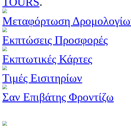
TOURS
.
Μεταφόρτωση Δρομολογίω
Εκπτώσεις Προσφορές
Εκπτωτικές Κάρτες
Τιμές Εισιτηρίων
Σαν Επιβάτης Φροντίζω