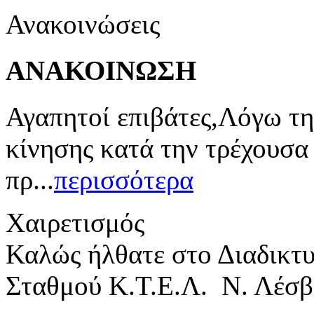
Ανακοινώσεις
ΑΝΑΚΟΙΝΩΣΗ
Αγαπητοί επιβάτες,Λόγω τη
κίνησης κατά την τρέχουσα
πρ...
περισσότερα
Χαιρετισμός
Καλώς ήλθατε στο Διαδικτ
Σταθμού Κ.Τ.Ε.Λ. Ν. Λέσβ