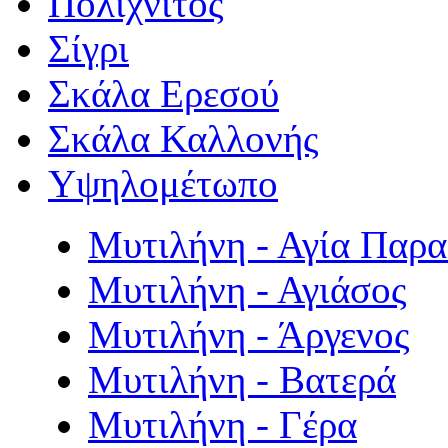
Πολιχνίτος
Σίγρι
Σκάλα Ερεσού
Σκάλα Καλλονής
Υψηλομέτωπο
Μυτιλήνη - Αγία Παρ
Μυτιλήνη - Αγιάσος
Μυτιλήνη - Άργενος
Μυτιλήνη - Βατερά
Μυτιλήνη - Γέρα