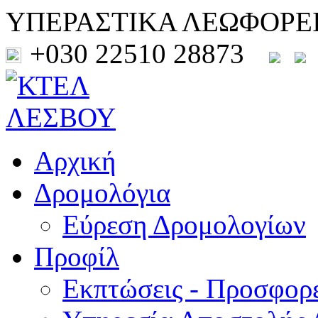
ΥΠΕΡΑΣΤΙΚΑ ΛΕΩΦΟΡΕ
+030 22510 28873
Αρχική
Δρομολόγια
Εύρεση Δρομολογίων
Προφίλ
Εκπτώσεις - Προσφορ