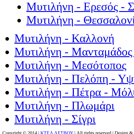
Μυτιλήνη - Ερεσός - 
Μυτιλήνη - Θεσσαλον
Μυτιλήνη - Καλλονή
Μυτιλήνη - Μανταμάδος 
Μυτιλήνη - Μεσότοπος
Μυτιλήνη - Πελόπη - Υ
Μυτιλήνη - Πέτρα - Μόλ
Μυτιλήνη - Πλωμάρι
Μυτιλήνη - Σίγρι
Copyright © 2014 |
ΚΤΕΛ ΛΕΣΒΟΥ
| All rights reserved | Design
& 