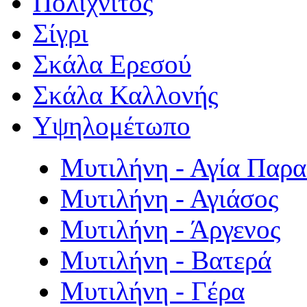
Πολιχνίτος
Σίγρι
Σκάλα Ερεσού
Σκάλα Καλλονής
Υψηλομέτωπο
Μυτιλήνη - Αγία Παρ
Μυτιλήνη - Αγιάσος
Μυτιλήνη - Άργενος
Μυτιλήνη - Βατερά
Μυτιλήνη - Γέρα