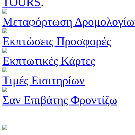
TOURS
.
Μεταφόρτωση Δρομολογίω
Εκπτώσεις Προσφορές
Εκπτωτικές Κάρτες
Τιμές Εισιτηρίων
Σαν Επιβάτης Φροντίζω