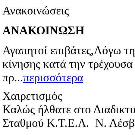
Ανακοινώσεις
ΑΝΑΚΟΙΝΩΣΗ
Αγαπητοί επιβάτες,Λόγω τη
κίνησης κατά την τρέχουσα
πρ...
περισσότερα
Χαιρετισμός
Καλώς ήλθατε στο Διαδικτ
Σταθμού Κ.Τ.Ε.Λ. Ν. Λέσβ