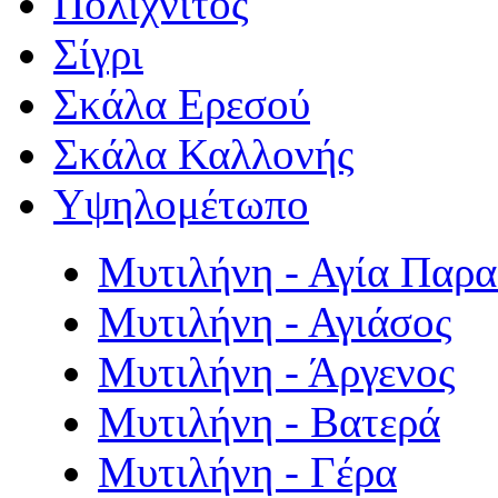
Πολιχνίτος
Σίγρι
Σκάλα Ερεσού
Σκάλα Καλλονής
Υψηλομέτωπο
Μυτιλήνη - Αγία Παρ
Μυτιλήνη - Αγιάσος
Μυτιλήνη - Άργενος
Μυτιλήνη - Βατερά
Μυτιλήνη - Γέρα