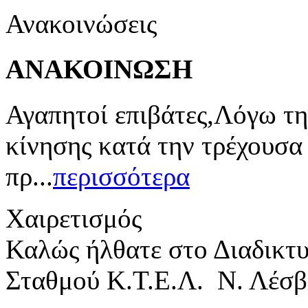
Ανακοινώσεις
ΑΝΑΚΟΙΝΩΣΗ
Αγαπητοί επιβάτες,Λόγω τη
κίνησης κατά την τρέχουσα
πρ...
περισσότερα
Χαιρετισμός
Καλώς ήλθατε στο Διαδικτ
Σταθμού Κ.Τ.Ε.Λ. Ν. Λέσβ