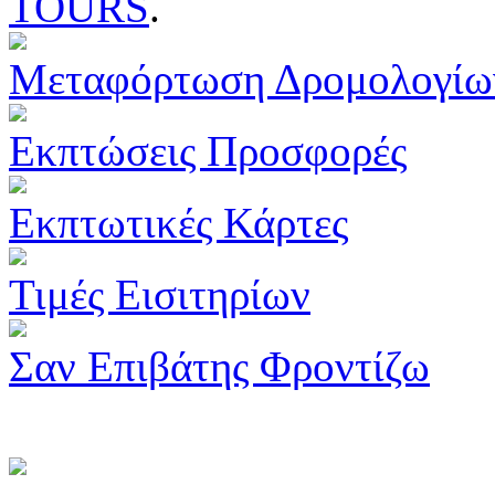
TOURS
.
Μεταφόρτωση Δρομολογίω
Εκπτώσεις Προσφορές
Εκπτωτικές Κάρτες
Τιμές Εισιτηρίων
Σαν Επιβάτης Φροντίζω