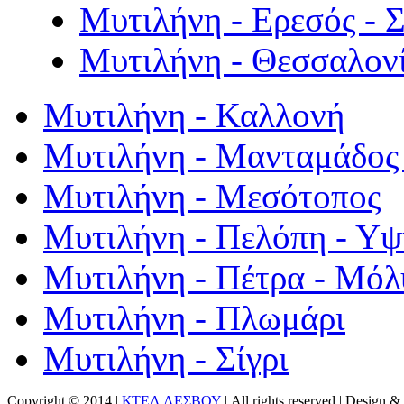
Μυτιλήνη - Ερεσός - 
Μυτιλήνη - Θεσσαλον
Μυτιλήνη - Καλλονή
Μυτιλήνη - Μανταμάδος 
Μυτιλήνη - Μεσότοπος
Μυτιλήνη - Πελόπη - Υ
Μυτιλήνη - Πέτρα - Μόλ
Μυτιλήνη - Πλωμάρι
Μυτιλήνη - Σίγρι
Copyright © 2014 |
ΚΤΕΛ ΛΕΣΒΟΥ
| All rights reserved | Design
& 