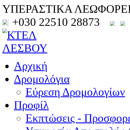
ΥΠΕΡΑΣΤΙΚΑ ΛΕΩΦΟΡΕ
+030 22510 28873
Αρχική
Δρομολόγια
Εύρεση Δρομολογίων
Προφίλ
Εκπτώσεις - Προσφορ