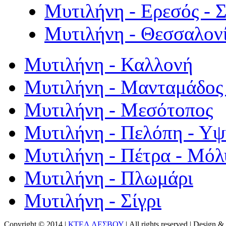
Μυτιλήνη - Ερεσός - 
Μυτιλήνη - Θεσσαλον
Μυτιλήνη - Καλλονή
Μυτιλήνη - Μανταμάδος 
Μυτιλήνη - Μεσότοπος
Μυτιλήνη - Πελόπη - Υ
Μυτιλήνη - Πέτρα - Μόλ
Μυτιλήνη - Πλωμάρι
Μυτιλήνη - Σίγρι
Copyright © 2014 |
ΚΤΕΛ ΛΕΣΒΟΥ
| All rights reserved | Design
& 