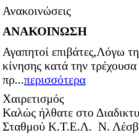
Ανακοινώσεις
ΑΝΑΚΟΙΝΩΣΗ
Αγαπητοί επιβάτες,Λόγω τη
κίνησης κατά την τρέχουσα
πρ...
περισσότερα
Χαιρετισμός
Καλώς ήλθατε στο Διαδικτ
Σταθμού Κ.Τ.Ε.Λ. Ν. Λέσβ