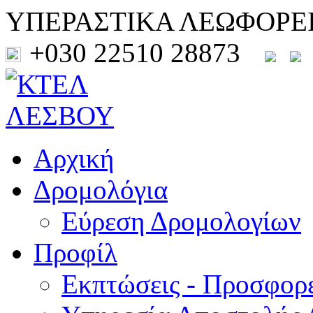
ΥΠΕΡΑΣΤΙΚΑ ΛΕΩΦΟΡΕ
+030 22510 28873
Αρχική
Δρομολόγια
Εύρεση Δρομολογίων
Προφίλ
Εκπτώσεις - Προσφορ