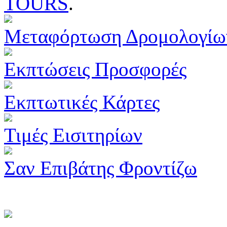
TOURS
.
Μεταφόρτωση Δρομολογίω
Εκπτώσεις Προσφορές
Εκπτωτικές Κάρτες
Τιμές Εισιτηρίων
Σαν Επιβάτης Φροντίζω