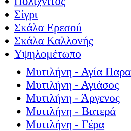
Πολιχνίτος
Σίγρι
Σκάλα Ερεσού
Σκάλα Καλλονής
Υψηλομέτωπο
Μυτιλήνη - Αγία Παρ
Μυτιλήνη - Αγιάσος
Μυτιλήνη - Άργενος
Μυτιλήνη - Βατερά
Μυτιλήνη - Γέρα