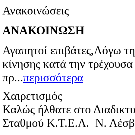
Ανακοινώσεις
ΑΝΑΚΟΙΝΩΣΗ
Αγαπητοί επιβάτες,Λόγω τη
κίνησης κατά την τρέχουσα
πρ...
περισσότερα
Χαιρετισμός
Καλώς ήλθατε στο Διαδικτ
Σταθμού Κ.Τ.Ε.Λ. Ν. Λέσβ