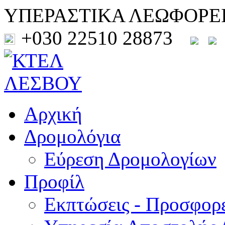
ΥΠΕΡΑΣΤΙΚΑ ΛΕΩΦΟΡΕ
+030 22510 28873
Αρχική
Δρομολόγια
Εύρεση Δρομολογίων
Προφίλ
Εκπτώσεις - Προσφορ