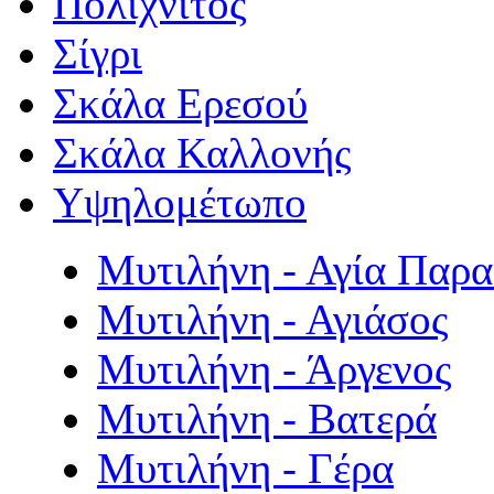
Πολιχνίτος
Σίγρι
Σκάλα Ερεσού
Σκάλα Καλλονής
Υψηλομέτωπο
Μυτιλήνη - Αγία Παρ
Μυτιλήνη - Αγιάσος
Μυτιλήνη - Άργενος
Μυτιλήνη - Βατερά
Μυτιλήνη - Γέρα