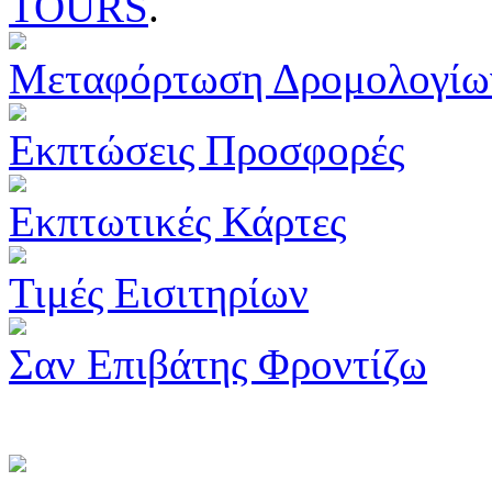
TOURS
.
Μεταφόρτωση Δρομολογίω
Εκπτώσεις Προσφορές
Εκπτωτικές Κάρτες
Τιμές Εισιτηρίων
Σαν Επιβάτης Φροντίζω