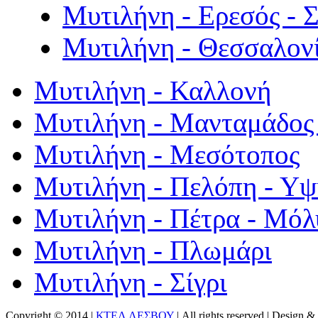
Μυτιλήνη - Ερεσός - 
Μυτιλήνη - Θεσσαλον
Μυτιλήνη - Καλλονή
Μυτιλήνη - Μανταμάδος 
Μυτιλήνη - Μεσότοπος
Μυτιλήνη - Πελόπη - Υ
Μυτιλήνη - Πέτρα - Μόλ
Μυτιλήνη - Πλωμάρι
Μυτιλήνη - Σίγρι
Copyright © 2014 |
ΚΤΕΛ ΛΕΣΒΟΥ
| All rights reserved | Design
& 