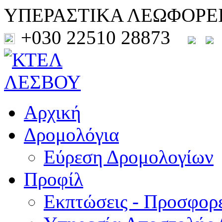
ΥΠΕΡΑΣΤΙΚΑ ΛΕΩΦΟΡΕ
+030 22510 28873
Αρχική
Δρομολόγια
Εύρεση Δρομολογίων
Προφίλ
Εκπτώσεις - Προσφορ