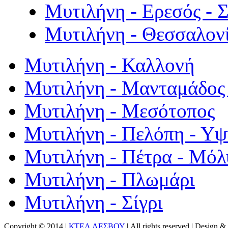
Μυτιλήνη - Ερεσός - 
Μυτιλήνη - Θεσσαλον
Μυτιλήνη - Καλλονή
Μυτιλήνη - Μανταμάδος 
Μυτιλήνη - Μεσότοπος
Μυτιλήνη - Πελόπη - Υ
Μυτιλήνη - Πέτρα - Μόλ
Μυτιλήνη - Πλωμάρι
Μυτιλήνη - Σίγρι
Copyright © 2014 |
ΚΤΕΛ ΛΕΣΒΟΥ
| All rights reserved | Design
& 