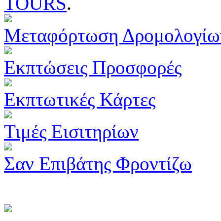
TOURS
.
Μεταφόρτωση Δρομολογίω
Εκπτώσεις Προσφορές
Εκπτωτικές Κάρτες
Τιμές Εισιτηρίων
Σαν Επιβάτης Φροντίζω