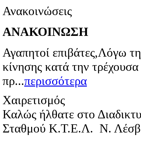
Ανακοινώσεις
ΑΝΑΚΟΙΝΩΣΗ
Αγαπητοί επιβάτες,Λόγω τη
κίνησης κατά την τρέχουσα
πρ...
περισσότερα
Χαιρετισμός
Καλώς ήλθατε στο Διαδικτ
Σταθμού Κ.Τ.Ε.Λ. Ν. Λέσβ