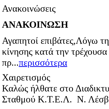
Ανακοινώσεις
ΑΝΑΚΟΙΝΩΣΗ
Αγαπητοί επιβάτες,Λόγω τη
κίνησης κατά την τρέχουσα
πρ...
περισσότερα
Χαιρετισμός
Καλώς ήλθατε στο Διαδικτ
Σταθμού Κ.Τ.Ε.Λ. Ν. Λέσβ