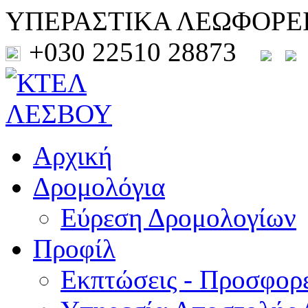
ΥΠΕΡΑΣΤΙΚΑ ΛΕΩΦΟΡΕ
+030 22510 28873
Αρχική
Δρομολόγια
Εύρεση Δρομολογίων
Προφίλ
Εκπτώσεις - Προσφορ