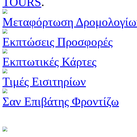
TOURS
.
Μεταφόρτωση Δρομολογίω
Εκπτώσεις Προσφορές
Εκπτωτικές Κάρτες
Τιμές Εισιτηρίων
Σαν Επιβάτης Φροντίζω