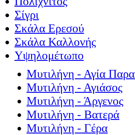
Πολιχνίτος
Σίγρι
Σκάλα Ερεσού
Σκάλα Καλλονής
Υψηλομέτωπο
Μυτιλήνη - Αγία Παρ
Μυτιλήνη - Αγιάσος
Μυτιλήνη - Άργενος
Μυτιλήνη - Βατερά
Μυτιλήνη - Γέρα