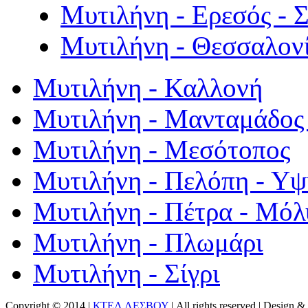
Μυτιλήνη - Ερεσός - 
Μυτιλήνη - Θεσσαλον
Μυτιλήνη - Καλλονή
Μυτιλήνη - Μανταμάδος 
Μυτιλήνη - Μεσότοπος
Μυτιλήνη - Πελόπη - Υ
Μυτιλήνη - Πέτρα - Μόλ
Μυτιλήνη - Πλωμάρι
Μυτιλήνη - Σίγρι
Copyright © 2014 |
ΚΤΕΛ ΛΕΣΒΟΥ
| All rights reserved | Design
& 