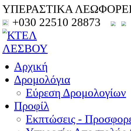
ΥΠΕΡΑΣΤΙΚΑ ΛΕΩΦΟΡΕ
+030 22510 28873
Αρχική
Δρομολόγια
Εύρεση Δρομολογίων
Προφίλ
Εκπτώσεις - Προσφορ