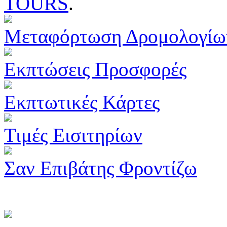
TOURS
.
Μεταφόρτωση Δρομολογίω
Εκπτώσεις Προσφορές
Εκπτωτικές Κάρτες
Τιμές Εισιτηρίων
Σαν Επιβάτης Φροντίζω