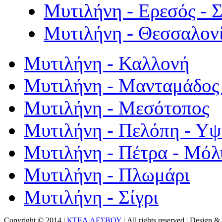
Μυτιλήνη - Ερεσός - 
Μυτιλήνη - Θεσσαλον
Μυτιλήνη - Καλλονή
Μυτιλήνη - Μανταμάδος 
Μυτιλήνη - Μεσότοπος
Μυτιλήνη - Πελόπη - Υ
Μυτιλήνη - Πέτρα - Μόλ
Μυτιλήνη - Πλωμάρι
Μυτιλήνη - Σίγρι
Copyright © 2014 |
ΚΤΕΛ ΛΕΣΒΟΥ
| All rights reserved | Design
& 