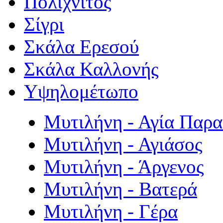
Πολιχνίτος
Σίγρι
Σκάλα Ερεσού
Σκάλα Καλλονής
Υψηλομέτωπο
Μυτιλήνη - Αγία Παρ
Μυτιλήνη - Αγιάσος
Μυτιλήνη - Άργενος
Μυτιλήνη - Βατερά
Μυτιλήνη - Γέρα