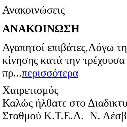
Ανακοινώσεις
ΑΝΑΚΟΙΝΩΣΗ
Αγαπητοί επιβάτες,Λόγω τη
κίνησης κατά την τρέχουσα
πρ...
περισσότερα
Χαιρετισμός
Καλώς ήλθατε στο Διαδικτ
Σταθμού Κ.Τ.Ε.Λ. Ν. Λέσβ