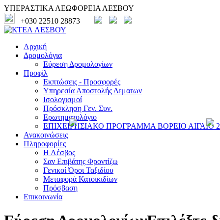
ΥΠΕΡΑΣΤΙΚΑ ΛΕΩΦΟΡΕΙΑ ΛΕΣΒΟΥ
+030 22510 28873
Αρχική
Δρομολόγια
Εύρεση Δρομολογίων
Προφίλ
Εκπτώσεις - Προσφορές
Υπηρεσία Αποστολής Δεματων
Ισολογισμοί
Πρόσκληση Γεν. Συν.
Ερωτηματολόγιο
ΕΠΙΧΕΙΡΗΣΙΑΚΟ ΠΡΟΓΡΑΜΜΑ ΒΟΡΕΙΟ ΑΙΓΑΙΟ 20
Ανακοινώσεις
Πληροφορίες
Η Λέσβος
Σαν Επιβάτης Φροντίζω
Γενικοί Όροι Ταξιδίου
Μεταφορά Κατοικιδίων
Πρόσβαση
Επικοινωνία