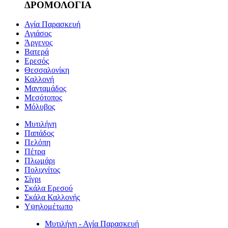
ΔΡΟΜΟΛΟΓΙΑ
Αγία Παρασκευή
Αγιάσος
Άργενος
Βατερά
Ερεσός
Θεσσαλονίκη
Καλλονή
Μανταμάδος
Μεσότοπος
Μόλυβος
Μυτιλήνη
Παπάδος
Πελόπη
Πέτρα
Πλωμάρι
Πολιχνίτος
Σίγρι
Σκάλα Ερεσού
Σκάλα Καλλονής
Υψηλομέτωπο
Μυτιλήνη - Αγία Παρασκευή