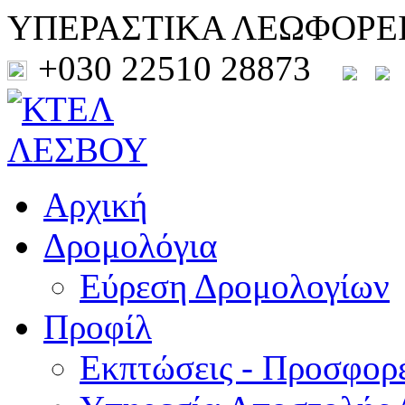
ΥΠΕΡΑΣΤΙΚΑ ΛΕΩΦΟΡΕ
+030 22510 28873
Αρχική
Δρομολόγια
Εύρεση Δρομολογίων
Προφίλ
Εκπτώσεις - Προσφορ