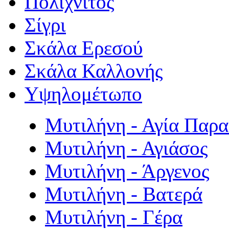
Πολιχνίτος
Σίγρι
Σκάλα Ερεσού
Σκάλα Καλλονής
Υψηλομέτωπο
Μυτιλήνη - Αγία Παρ
Μυτιλήνη - Αγιάσος
Μυτιλήνη - Άργενος
Μυτιλήνη - Βατερά
Μυτιλήνη - Γέρα