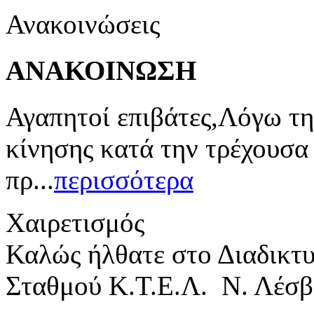
Ανακοινώσεις
ΑΝΑΚΟΙΝΩΣΗ
Αγαπητοί επιβάτες,Λόγω τη
κίνησης κατά την τρέχουσα
πρ...
περισσότερα
Χαιρετισμός
Καλώς ήλθατε στο Διαδικτ
Σταθμού Κ.Τ.Ε.Λ. Ν. Λέσβ