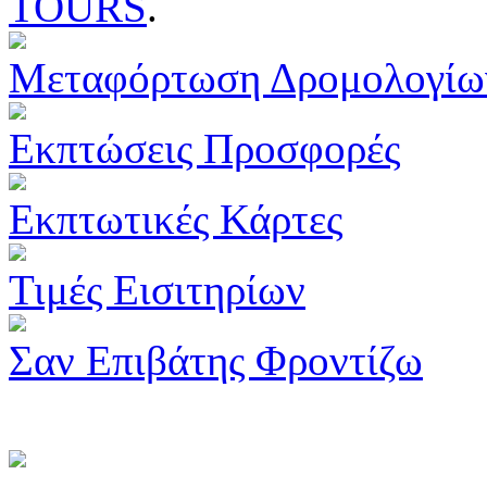
TOURS
.
Μεταφόρτωση Δρομολογίω
Εκπτώσεις Προσφορές
Εκπτωτικές Κάρτες
Τιμές Εισιτηρίων
Σαν Επιβάτης Φροντίζω