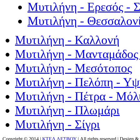
Μυτιλήνη - Ερεσός - 
Μυτιλήνη - Θεσσαλον
Μυτιλήνη - Καλλονή
Μυτιλήνη - Μανταμάδος 
Μυτιλήνη - Μεσότοπος
Μυτιλήνη - Πελόπη - Υ
Μυτιλήνη - Πέτρα - Μόλ
Μυτιλήνη - Πλωμάρι
Μυτιλήνη - Σίγρι
Copyright © 2014 |
ΚΤΕΛ ΛΕΣΒΟΥ
| All rights reserved | Design
& 