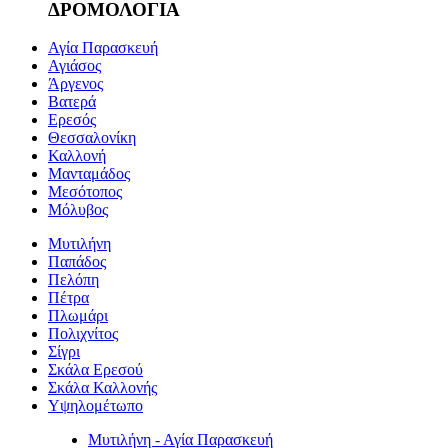
ΔΡΟΜΟΛΟΓΙΑ
Αγία Παρασκευή
Αγιάσος
Άργενος
Βατερά
Ερεσός
Θεσσαλονίκη
Καλλονή
Μανταμάδος
Μεσότοπος
Μόλυβος
Μυτιλήνη
Παπάδος
Πελόπη
Πέτρα
Πλωμάρι
Πολιχνίτος
Σίγρι
Σκάλα Ερεσού
Σκάλα Καλλονής
Υψηλομέτωπο
Μυτιλήνη - Αγία Παρασκευή