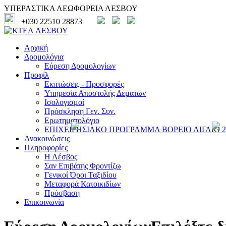
ΥΠΕΡΑΣΤΙΚΑ ΛΕΩΦΟΡΕΙΑ ΛΕΣΒΟΥ
+030 22510 28873
Αρχική
Δρομολόγια
Εύρεση Δρομολογίων
Προφίλ
Εκπτώσεις - Προσφορές
Υπηρεσία Αποστολής Δεματων
Ισολογισμοί
Πρόσκληση Γεν. Συν.
Ερωτηματολόγιο
ΕΠΙΧΕΙΡΗΣΙΑΚΟ ΠΡΟΓΡΑΜΜΑ ΒΟΡΕΙΟ ΑΙΓΑΙΟ 20
Ανακοινώσεις
Πληροφορίες
Η Λέσβος
Σαν Επιβάτης Φροντίζω
Γενικοί Όροι Ταξιδίου
Μεταφορά Κατοικιδίων
Πρόσβαση
Επικοινωνία