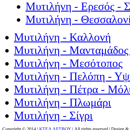
Μυτιλήνη - Ερεσός - 
Μυτιλήνη - Θεσσαλον
Μυτιλήνη - Καλλονή
Μυτιλήνη - Μανταμάδος 
Μυτιλήνη - Μεσότοπος
Μυτιλήνη - Πελόπη - Υ
Μυτιλήνη - Πέτρα - Μόλ
Μυτιλήνη - Πλωμάρι
Μυτιλήνη - Σίγρι
Copyright © 2014 |
ΚΤΕΛ ΛΕΣΒΟΥ
| All rights reserved | Design
& 