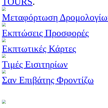
TOURS
.
Μεταφόρτωση Δρομολογίω
Εκπτώσεις Προσφορές
Εκπτωτικές Κάρτες
Τιμές Εισιτηρίων
Σαν Επιβάτης Φροντίζω