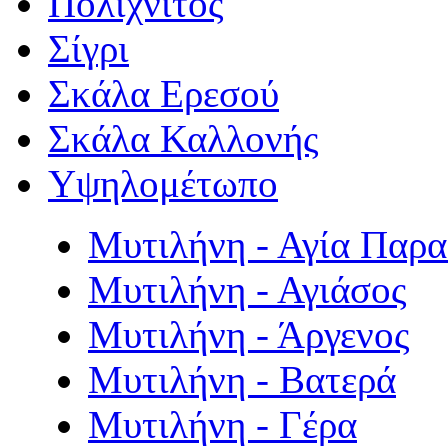
Πολιχνίτος
Σίγρι
Σκάλα Ερεσού
Σκάλα Καλλονής
Υψηλομέτωπο
Μυτιλήνη - Αγία Παρ
Μυτιλήνη - Αγιάσος
Μυτιλήνη - Άργενος
Μυτιλήνη - Βατερά
Μυτιλήνη - Γέρα