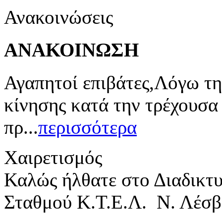
Ανακοινώσεις
ΑΝΑΚΟΙΝΩΣΗ
Αγαπητοί επιβάτες,Λόγω τη
κίνησης κατά την τρέχουσα
πρ...
περισσότερα
Χαιρετισμός
Καλώς ήλθατε στο Διαδικτ
Σταθμού Κ.Τ.Ε.Λ. Ν. Λέσβ