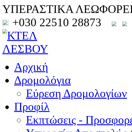
ΥΠΕΡΑΣΤΙΚΑ ΛΕΩΦΟΡΕ
+030 22510 28873
Αρχική
Δρομολόγια
Εύρεση Δρομολογίων
Προφίλ
Εκπτώσεις - Προσφορ