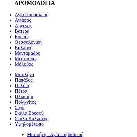
ΔΡΟΜΟΛΟΓΙΑ
Αγία Παρασκευή
Αγιάσος
Άργενος
Βατερά
Ερεσός
Θεσσαλονίκη
Καλλονή
Μανταμάδος
Μεσότοπος
Μόλυβος
Μυτιλήνη
Παπάδος
Πελόπη
Πέτρα
Πλωμάρι
Πολιχνίτος
Σίγρι
Σκάλα Ερεσού
Σκάλα Καλλονής
Υψηλομέτωπο
Μυτιλήνη - Αγία Παρασκευή