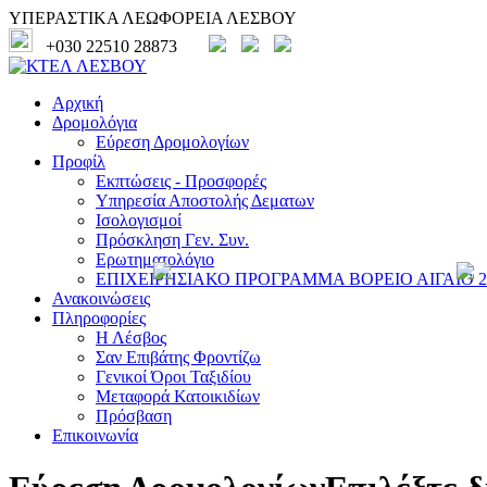
ΥΠΕΡΑΣΤΙΚΑ ΛΕΩΦΟΡΕΙΑ ΛΕΣΒΟΥ
+030 22510 28873
Αρχική
Δρομολόγια
Εύρεση Δρομολογίων
Προφίλ
Εκπτώσεις - Προσφορές
Υπηρεσία Αποστολής Δεματων
Ισολογισμοί
Πρόσκληση Γεν. Συν.
Ερωτηματολόγιο
ΕΠΙΧΕΙΡΗΣΙΑΚΟ ΠΡΟΓΡΑΜΜΑ ΒΟΡΕΙΟ ΑΙΓΑΙΟ 20
Ανακοινώσεις
Πληροφορίες
Η Λέσβος
Σαν Επιβάτης Φροντίζω
Γενικοί Όροι Ταξιδίου
Μεταφορά Κατοικιδίων
Πρόσβαση
Επικοινωνία