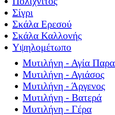
Πολιχνίτος
Σίγρι
Σκάλα Ερεσού
Σκάλα Καλλονής
Υψηλομέτωπο
Μυτιλήνη - Αγία Παρ
Μυτιλήνη - Αγιάσος
Μυτιλήνη - Άργενος
Μυτιλήνη - Βατερά
Μυτιλήνη - Γέρα