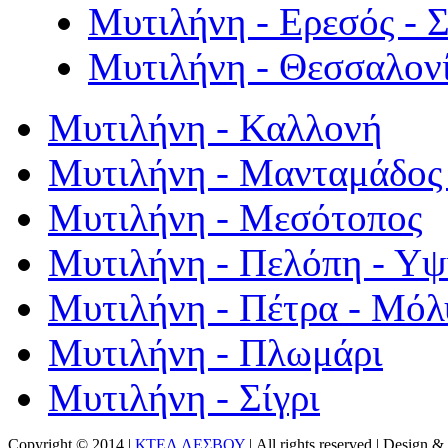
Μυτιλήνη - Ερεσός - 
Μυτιλήνη - Θεσσαλον
Μυτιλήνη - Καλλονή
Μυτιλήνη - Μανταμάδος 
Μυτιλήνη - Μεσότοπος
Μυτιλήνη - Πελόπη - Υ
Μυτιλήνη - Πέτρα - Μόλ
Μυτιλήνη - Πλωμάρι
Μυτιλήνη - Σίγρι
Copyright © 2014 |
ΚΤΕΛ ΛΕΣΒΟΥ
| All rights reserved | Design
& 