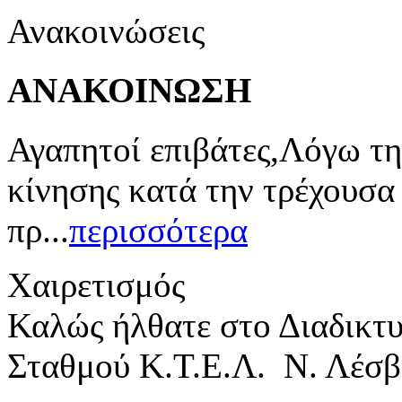
Ανακοινώσεις
ΑΝΑΚΟΙΝΩΣΗ
Αγαπητοί επιβάτες,Λόγω τη
κίνησης κατά την τρέχουσα
πρ...
περισσότερα
Χαιρετισμός
Καλώς ήλθατε στο Διαδικτ
Σταθμού Κ.Τ.Ε.Λ. Ν. Λέσβ