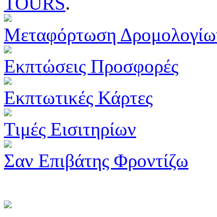
TOURS
.
Μεταφόρτωση Δρομολογίω
Εκπτώσεις Προσφορές
Εκπτωτικές Κάρτες
Τιμές Εισιτηρίων
Σαν Επιβάτης Φροντίζω