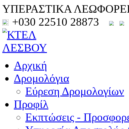
ΥΠΕΡΑΣΤΙΚΑ ΛΕΩΦΟΡΕ
+030 22510 28873
Αρχική
Δρομολόγια
Εύρεση Δρομολογίων
Προφίλ
Εκπτώσεις - Προσφορ