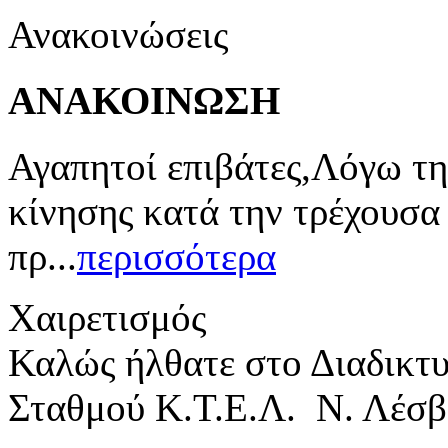
Ανακοινώσεις
ΑΝΑΚΟΙΝΩΣΗ
Αγαπητοί επιβάτες,Λόγω τη
κίνησης κατά την τρέχουσα
πρ...
περισσότερα
Χαιρετισμός
Καλώς ήλθατε στο Διαδικτ
Σταθμού Κ.Τ.Ε.Λ. Ν. Λέσβ