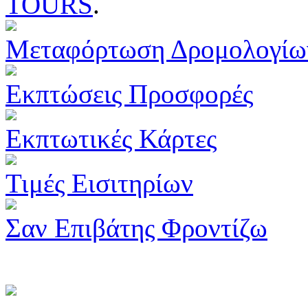
TOURS
.
Μεταφόρτωση Δρομολογίω
Εκπτώσεις Προσφορές
Εκπτωτικές Κάρτες
Τιμές Εισιτηρίων
Σαν Επιβάτης Φροντίζω