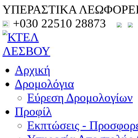
ΥΠΕΡΑΣΤΙΚΑ ΛΕΩΦΟΡΕ
+030 22510 28873
Αρχική
Δρομολόγια
Εύρεση Δρομολογίων
Προφίλ
Εκπτώσεις - Προσφορ