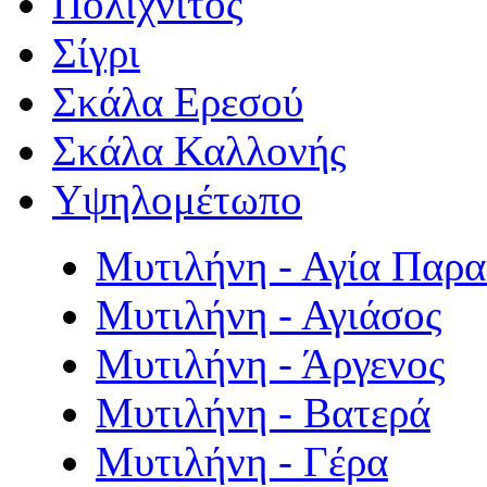
Πολιχνίτος
Σίγρι
Σκάλα Ερεσού
Σκάλα Καλλονής
Υψηλομέτωπο
Μυτιλήνη - Αγία Παρ
Μυτιλήνη - Αγιάσος
Μυτιλήνη - Άργενος
Μυτιλήνη - Βατερά
Μυτιλήνη - Γέρα