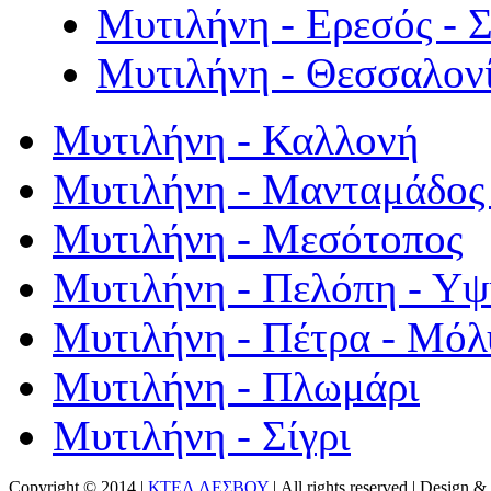
Μυτιλήνη - Ερεσός - 
Μυτιλήνη - Θεσσαλον
Μυτιλήνη - Καλλονή
Μυτιλήνη - Μανταμάδος 
Μυτιλήνη - Μεσότοπος
Μυτιλήνη - Πελόπη - Υ
Μυτιλήνη - Πέτρα - Μόλ
Μυτιλήνη - Πλωμάρι
Μυτιλήνη - Σίγρι
Copyright © 2014 |
ΚΤΕΛ ΛΕΣΒΟΥ
| All rights reserved | Design
& 