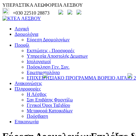
ΥΠΕΡΑΣΤΙΚΑ ΛΕΩΦΟΡΕΙΑ ΛΕΣΒΟΥ
+030 22510 28873
Αρχική
Δρομολόγια
Εύρεση Δρομολογίων
Προφίλ
Εκπτώσεις - Προσφορές
Υπηρεσία Αποστολής Δεματων
Ισολογισμοί
Πρόσκληση Γεν. Συν.
Ερωτηματολόγιο
ΕΠΙΧΕΙΡΗΣΙΑΚΟ ΠΡΟΓΡΑΜΜΑ ΒΟΡΕΙΟ ΑΙΓΑΙΟ 20
Ανακοινώσεις
Πληροφορίες
Η Λέσβος
Σαν Επιβάτης Φροντίζω
Γενικοί Όροι Ταξιδίου
Μεταφορά Κατοικιδίων
Πρόσβαση
Επικοινωνία