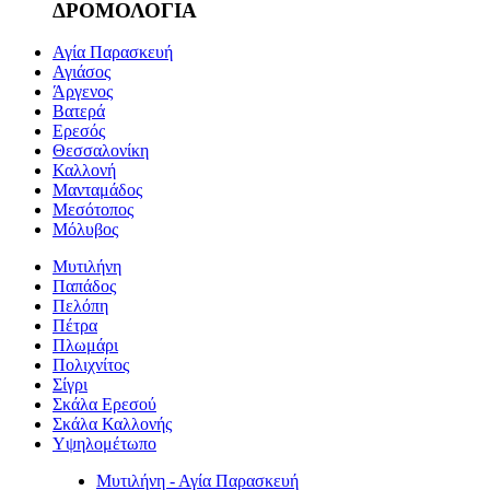
ΔΡΟΜΟΛΟΓΙΑ
Αγία Παρασκευή
Αγιάσος
Άργενος
Βατερά
Ερεσός
Θεσσαλονίκη
Καλλονή
Μανταμάδος
Μεσότοπος
Μόλυβος
Μυτιλήνη
Παπάδος
Πελόπη
Πέτρα
Πλωμάρι
Πολιχνίτος
Σίγρι
Σκάλα Ερεσού
Σκάλα Καλλονής
Υψηλομέτωπο
Μυτιλήνη - Αγία Παρασκευή