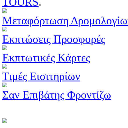
TOURS
.
Μεταφόρτωση Δρομολογίω
Εκπτώσεις Προσφορές
Εκπτωτικές Κάρτες
Τιμές Εισιτηρίων
Σαν Επιβάτης Φροντίζω