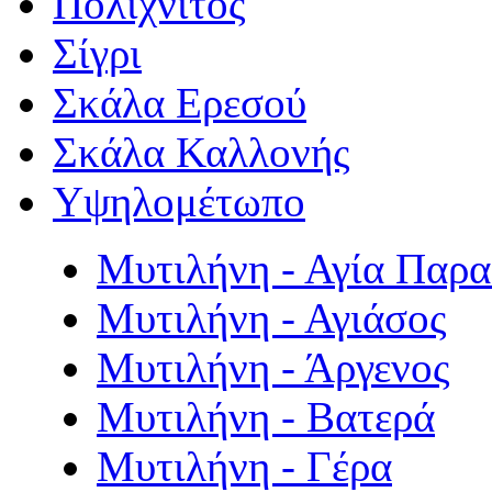
Πολιχνίτος
Σίγρι
Σκάλα Ερεσού
Σκάλα Καλλονής
Υψηλομέτωπο
Μυτιλήνη - Αγία Παρ
Μυτιλήνη - Αγιάσος
Μυτιλήνη - Άργενος
Μυτιλήνη - Βατερά
Μυτιλήνη - Γέρα