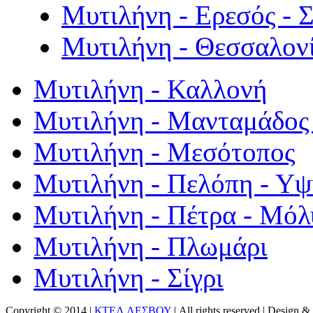
Μυτιλήνη - Ερεσός - 
Μυτιλήνη - Θεσσαλον
Μυτιλήνη - Καλλονή
Μυτιλήνη - Μανταμάδος 
Μυτιλήνη - Μεσότοπος
Μυτιλήνη - Πελόπη - Υ
Μυτιλήνη - Πέτρα - Μόλ
Μυτιλήνη - Πλωμάρι
Μυτιλήνη - Σίγρι
Copyright © 2014 |
ΚΤΕΛ ΛΕΣΒΟΥ
| All rights reserved | Design
& 