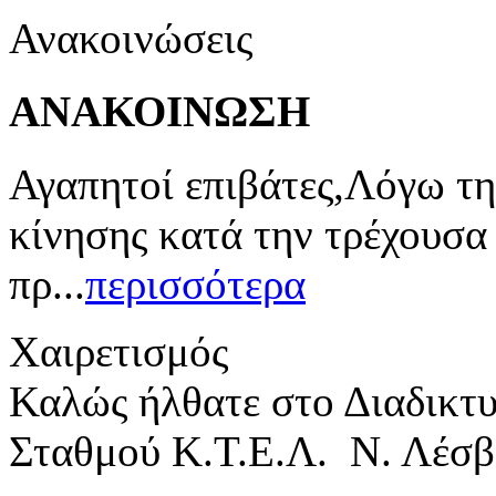
Ανακοινώσεις
ΑΝΑΚΟΙΝΩΣΗ
Αγαπητοί επιβάτες,Λόγω τη
κίνησης κατά την τρέχουσα
πρ...
περισσότερα
Χαιρετισμός
Καλώς ήλθατε στο Διαδικτ
Σταθμού Κ.Τ.Ε.Λ. Ν. Λέσβ