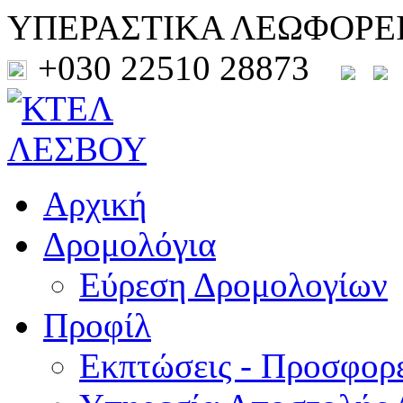
ΥΠΕΡΑΣΤΙΚΑ ΛΕΩΦΟΡΕ
+030 22510 28873
Αρχική
Δρομολόγια
Εύρεση Δρομολογίων
Προφίλ
Εκπτώσεις - Προσφορ