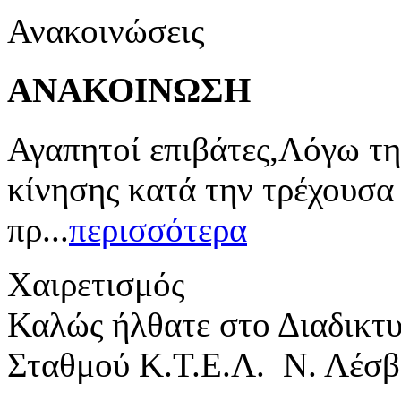
Ανακοινώσεις
ΑΝΑΚΟΙΝΩΣΗ
Αγαπητοί επιβάτες,Λόγω τη
κίνησης κατά την τρέχουσα
πρ...
περισσότερα
Χαιρετισμός
Καλώς ήλθατε στο Διαδικτ
Σταθμού Κ.Τ.Ε.Λ. Ν. Λέσβ