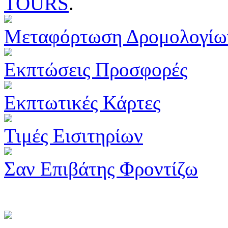
TOURS
.
Μεταφόρτωση Δρομολογίω
Εκπτώσεις Προσφορές
Εκπτωτικές Κάρτες
Τιμές Εισιτηρίων
Σαν Επιβάτης Φροντίζω