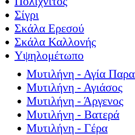
Πολιχνίτος
Σίγρι
Σκάλα Ερεσού
Σκάλα Καλλονής
Υψηλομέτωπο
Μυτιλήνη - Αγία Παρ
Μυτιλήνη - Αγιάσος
Μυτιλήνη - Άργενος
Μυτιλήνη - Βατερά
Μυτιλήνη - Γέρα