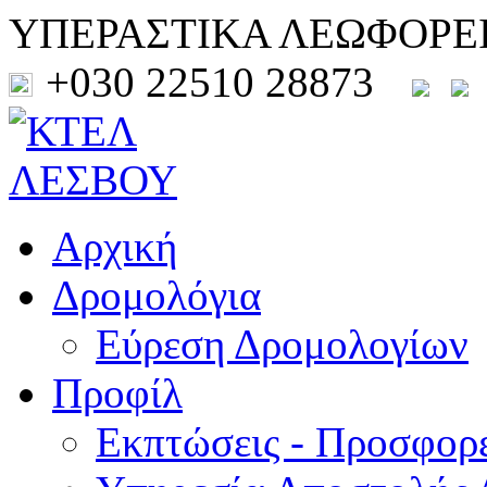
ΥΠΕΡΑΣΤΙΚΑ ΛΕΩΦΟΡΕ
+030 22510 28873
Αρχική
Δρομολόγια
Εύρεση Δρομολογίων
Προφίλ
Εκπτώσεις - Προσφορ