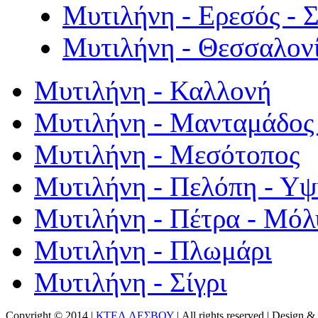
Μυτιλήνη - Ερεσός - 
Μυτιλήνη - Θεσσαλον
Μυτιλήνη - Καλλονή
Μυτιλήνη - Μανταμάδος 
Μυτιλήνη - Μεσότοπος
Μυτιλήνη - Πελόπη - Υ
Μυτιλήνη - Πέτρα - Μόλ
Μυτιλήνη - Πλωμάρι
Μυτιλήνη - Σίγρι
Copyright © 2014 |
ΚΤΕΛ ΛΕΣΒΟΥ
| All rights reserved | Design
& 