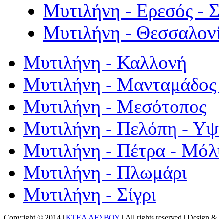
Μυτιλήνη - Ερεσός - 
Μυτιλήνη - Θεσσαλον
Μυτιλήνη - Καλλονή
Μυτιλήνη - Μανταμάδος 
Μυτιλήνη - Μεσότοπος
Μυτιλήνη - Πελόπη - Υ
Μυτιλήνη - Πέτρα - Μόλ
Μυτιλήνη - Πλωμάρι
Μυτιλήνη - Σίγρι
Copyright © 2014 |
ΚΤΕΛ ΛΕΣΒΟΥ
| All rights reserved | Design
& 