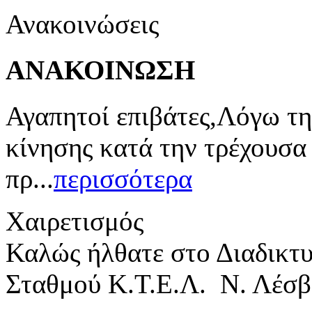
Ανακοινώσεις
ΑΝΑΚΟΙΝΩΣΗ
Αγαπητοί επιβάτες,Λόγω τη
κίνησης κατά την τρέχουσα
πρ...
περισσότερα
Χαιρετισμός
Καλώς ήλθατε στο Διαδικτ
Σταθμού Κ.Τ.Ε.Λ. Ν. Λέσβ