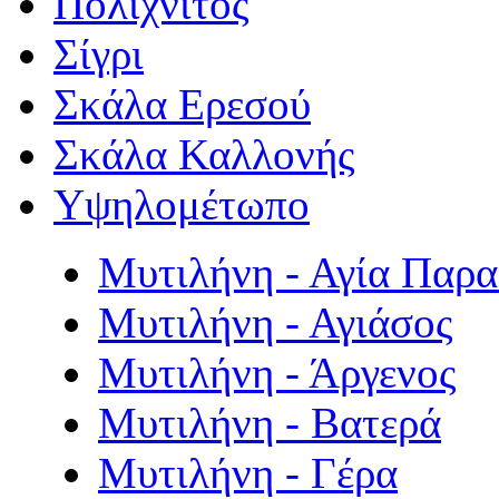
Πολιχνίτος
Σίγρι
Σκάλα Ερεσού
Σκάλα Καλλονής
Υψηλομέτωπο
Μυτιλήνη - Αγία Παρ
Μυτιλήνη - Αγιάσος
Μυτιλήνη - Άργενος
Μυτιλήνη - Βατερά
Μυτιλήνη - Γέρα