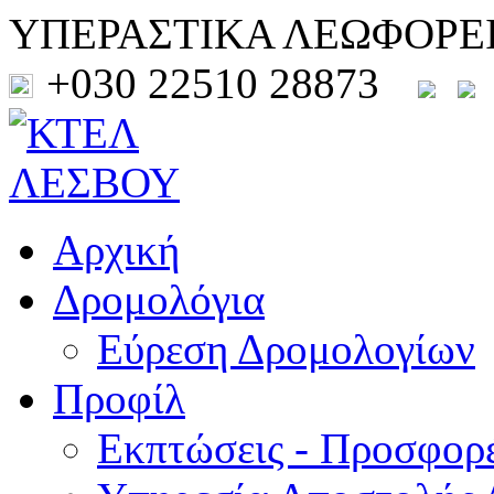
ΥΠΕΡΑΣΤΙΚΑ ΛΕΩΦΟΡΕ
+030 22510 28873
Αρχική
Δρομολόγια
Εύρεση Δρομολογίων
Προφίλ
Εκπτώσεις - Προσφορ