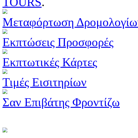
TOURS
.
Μεταφόρτωση Δρομολογίω
Εκπτώσεις Προσφορές
Εκπτωτικές Κάρτες
Τιμές Εισιτηρίων
Σαν Επιβάτης Φροντίζω