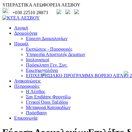
ΥΠΕΡΑΣΤΙΚΑ ΛΕΩΦΟΡΕΙΑ ΛΕΣΒΟΥ
+030 22510 28873
Αρχική
Δρομολόγια
Εύρεση Δρομολογίων
Προφίλ
Εκπτώσεις - Προσφορές
Υπηρεσία Αποστολής Δεματων
Ισολογισμοί
Πρόσκληση Γεν. Συν.
Ερωτηματολόγιο
ΕΠΙΧΕΙΡΗΣΙΑΚΟ ΠΡΟΓΡΑΜΜΑ ΒΟΡΕΙΟ ΑΙΓΑΙΟ 20
Ανακοινώσεις
Πληροφορίες
Η Λέσβος
Σαν Επιβάτης Φροντίζω
Γενικοί Όροι Ταξιδίου
Μεταφορά Κατοικιδίων
Πρόσβαση
Επικοινωνία