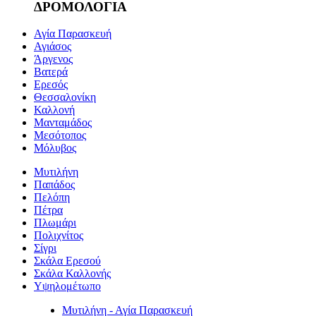
ΔΡΟΜΟΛΟΓΙΑ
Αγία Παρασκευή
Αγιάσος
Άργενος
Βατερά
Ερεσός
Θεσσαλονίκη
Καλλονή
Μανταμάδος
Μεσότοπος
Μόλυβος
Μυτιλήνη
Παπάδος
Πελόπη
Πέτρα
Πλωμάρι
Πολιχνίτος
Σίγρι
Σκάλα Ερεσού
Σκάλα Καλλονής
Υψηλομέτωπο
Μυτιλήνη - Αγία Παρασκευή