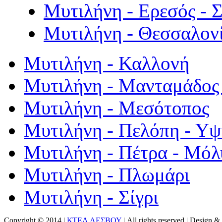
Μυτιλήνη - Ερεσός - 
Μυτιλήνη - Θεσσαλον
Μυτιλήνη - Καλλονή
Μυτιλήνη - Μανταμάδος 
Μυτιλήνη - Μεσότοπος
Μυτιλήνη - Πελόπη - Υ
Μυτιλήνη - Πέτρα - Μόλ
Μυτιλήνη - Πλωμάρι
Μυτιλήνη - Σίγρι
Copyright © 2014 |
ΚΤΕΛ ΛΕΣΒΟΥ
| All rights reserved | Design
& 