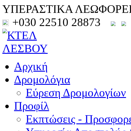
ΥΠΕΡΑΣΤΙΚΑ ΛΕΩΦΟΡΕ
+030 22510 28873
Αρχική
Δρομολόγια
Εύρεση Δρομολογίων
Προφίλ
Εκπτώσεις - Προσφορ