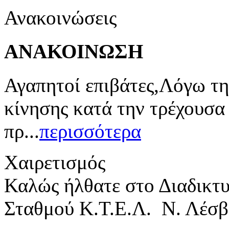
Ανακοινώσεις
ΑΝΑΚΟΙΝΩΣΗ
Αγαπητοί επιβάτες,Λόγω τη
κίνησης κατά την τρέχουσα
πρ...
περισσότερα
Χαιρετισμός
Καλώς ήλθατε στο Διαδικτ
Σταθμού Κ.Τ.Ε.Λ. Ν. Λέσβ