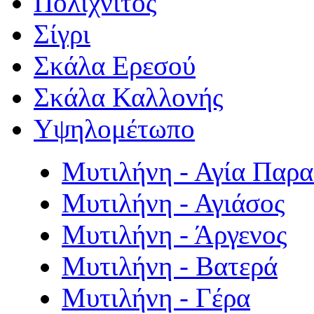
Πολιχνίτος
Σίγρι
Σκάλα Ερεσού
Σκάλα Καλλονής
Υψηλομέτωπο
Μυτιλήνη - Αγία Παρ
Μυτιλήνη - Αγιάσος
Μυτιλήνη - Άργενος
Μυτιλήνη - Βατερά
Μυτιλήνη - Γέρα