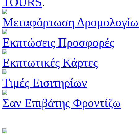
TOURS
.
Μεταφόρτωση Δρομολογίω
Εκπτώσεις Προσφορές
Εκπτωτικές Κάρτες
Τιμές Εισιτηρίων
Σαν Επιβάτης Φροντίζω