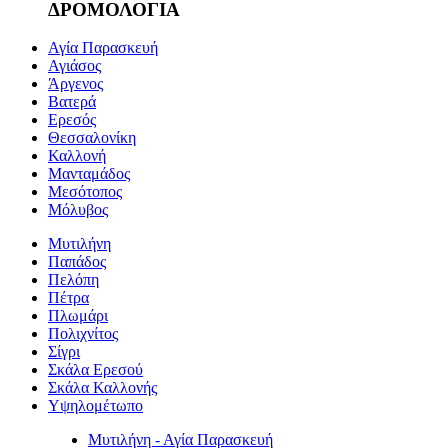
ΔΡΟΜΟΛΟΓΙΑ
Αγία Παρασκευή
Αγιάσος
Άργενος
Βατερά
Ερεσός
Θεσσαλονίκη
Καλλονή
Μανταμάδος
Μεσότοπος
Μόλυβος
Μυτιλήνη
Παπάδος
Πελόπη
Πέτρα
Πλωμάρι
Πολιχνίτος
Σίγρι
Σκάλα Ερεσού
Σκάλα Καλλονής
Υψηλομέτωπο
Μυτιλήνη - Αγία Παρασκευή