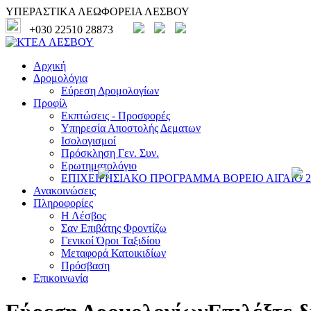
ΥΠΕΡΑΣΤΙΚΑ ΛΕΩΦΟΡΕΙΑ ΛΕΣΒΟΥ
+030 22510 28873
Αρχική
Δρομολόγια
Εύρεση Δρομολογίων
Προφίλ
Εκπτώσεις - Προσφορές
Υπηρεσία Αποστολής Δεματων
Ισολογισμοί
Πρόσκληση Γεν. Συν.
Ερωτηματολόγιο
ΕΠΙΧΕΙΡΗΣΙΑΚΟ ΠΡΟΓΡΑΜΜΑ ΒΟΡΕΙΟ ΑΙΓΑΙΟ 20
Ανακοινώσεις
Πληροφορίες
Η Λέσβος
Σαν Επιβάτης Φροντίζω
Γενικοί Όροι Ταξιδίου
Μεταφορά Κατοικιδίων
Πρόσβαση
Επικοινωνία