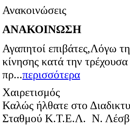
Ανακοινώσεις
ΑΝΑΚΟΙΝΩΣΗ
Αγαπητοί επιβάτες,Λόγω τη
κίνησης κατά την τρέχουσα
πρ...
περισσότερα
Χαιρετισμός
Καλώς ήλθατε στο Διαδικτ
Σταθμού Κ.Τ.Ε.Λ. Ν. Λέσβ