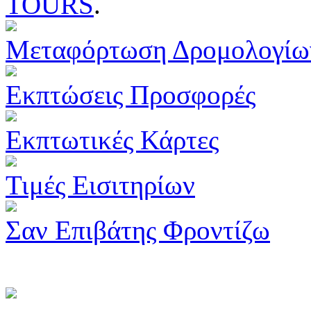
TOURS
.
Μεταφόρτωση Δρομολογίω
Εκπτώσεις Προσφορές
Εκπτωτικές Κάρτες
Τιμές Εισιτηρίων
Σαν Επιβάτης Φροντίζω