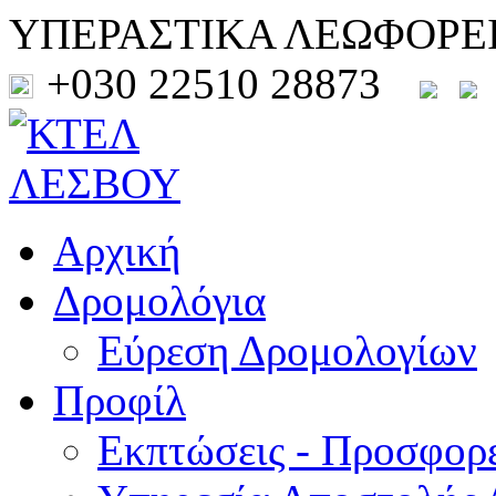
ΥΠΕΡΑΣΤΙΚΑ ΛΕΩΦΟΡΕ
+030 22510 28873
Αρχική
Δρομολόγια
Εύρεση Δρομολογίων
Προφίλ
Εκπτώσεις - Προσφορ