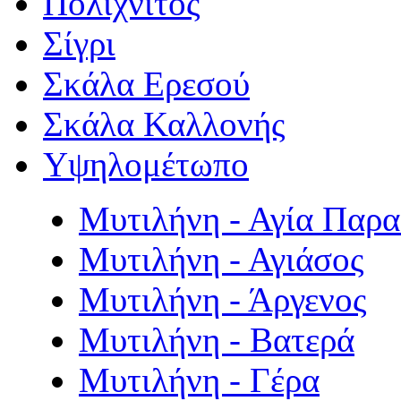
Πολιχνίτος
Σίγρι
Σκάλα Ερεσού
Σκάλα Καλλονής
Υψηλομέτωπο
Μυτιλήνη - Αγία Παρ
Μυτιλήνη - Αγιάσος
Μυτιλήνη - Άργενος
Μυτιλήνη - Βατερά
Μυτιλήνη - Γέρα