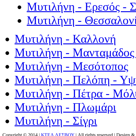
Μυτιλήνη - Ερεσός - 
Μυτιλήνη - Θεσσαλον
Μυτιλήνη - Καλλονή
Μυτιλήνη - Μανταμάδος 
Μυτιλήνη - Μεσότοπος
Μυτιλήνη - Πελόπη - Υ
Μυτιλήνη - Πέτρα - Μόλ
Μυτιλήνη - Πλωμάρι
Μυτιλήνη - Σίγρι
Copyright © 2014 |
ΚΤΕΛ ΛΕΣΒΟΥ
| All rights reserved | Design
& 