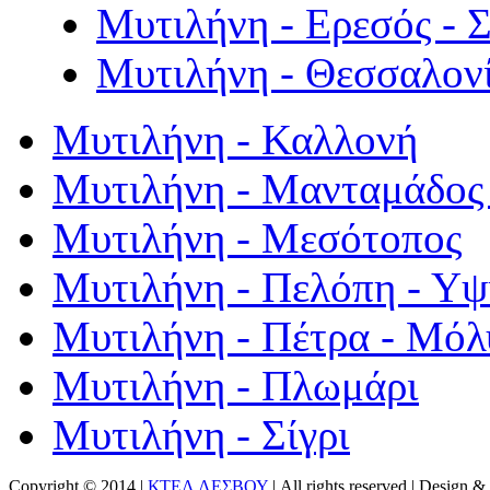
Μυτιλήνη - Ερεσός - 
Μυτιλήνη - Θεσσαλον
Μυτιλήνη - Καλλονή
Μυτιλήνη - Μανταμάδος 
Μυτιλήνη - Μεσότοπος
Μυτιλήνη - Πελόπη - Υ
Μυτιλήνη - Πέτρα - Μόλ
Μυτιλήνη - Πλωμάρι
Μυτιλήνη - Σίγρι
Copyright © 2014 |
ΚΤΕΛ ΛΕΣΒΟΥ
| All rights reserved | Design
& 