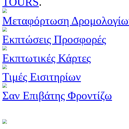
TOURS
.
Μεταφόρτωση Δρομολογίω
Εκπτώσεις Προσφορές
Εκπτωτικές Κάρτες
Τιμές Εισιτηρίων
Σαν Επιβάτης Φροντίζω