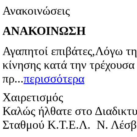
Ανακοινώσεις
ΑΝΑΚΟΙΝΩΣΗ
Αγαπητοί επιβάτες,Λόγω τη
κίνησης κατά την τρέχουσα
πρ...
περισσότερα
Χαιρετισμός
Καλώς ήλθατε στο Διαδικτ
Σταθμού Κ.Τ.Ε.Λ. Ν. Λέσβ