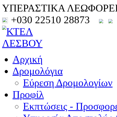
ΥΠΕΡΑΣΤΙΚΑ ΛΕΩΦΟΡΕ
+030 22510 28873
Αρχική
Δρομολόγια
Εύρεση Δρομολογίων
Προφίλ
Εκπτώσεις - Προσφορ