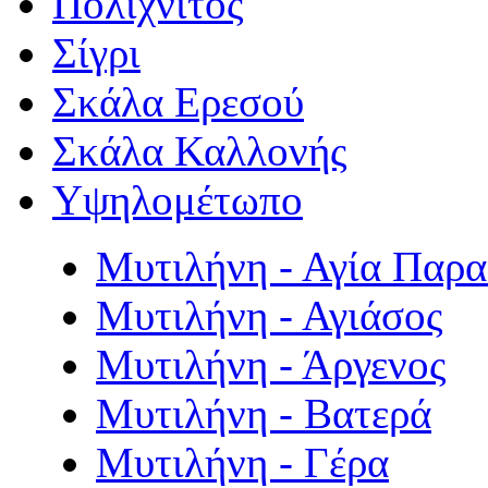
Πολιχνίτος
Σίγρι
Σκάλα Ερεσού
Σκάλα Καλλονής
Υψηλομέτωπο
Μυτιλήνη - Αγία Παρ
Μυτιλήνη - Αγιάσος
Μυτιλήνη - Άργενος
Μυτιλήνη - Βατερά
Μυτιλήνη - Γέρα