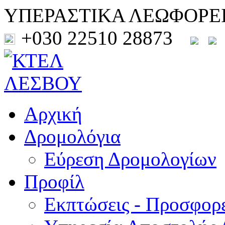
ΥΠΕΡΑΣΤΙΚΑ ΛΕΩΦΟΡΕ
+030 22510 28873
Αρχική
Δρομολόγια
Εύρεση Δρομολογίων
Προφίλ
Εκπτώσεις - Προσφορ