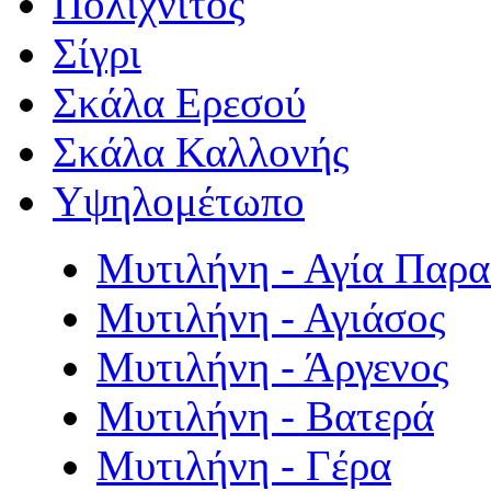
Πολιχνίτος
Σίγρι
Σκάλα Ερεσού
Σκάλα Καλλονής
Υψηλομέτωπο
Μυτιλήνη - Αγία Παρ
Μυτιλήνη - Αγιάσος
Μυτιλήνη - Άργενος
Μυτιλήνη - Βατερά
Μυτιλήνη - Γέρα