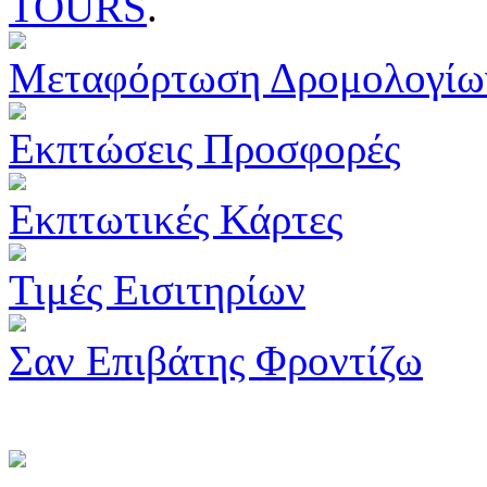
TOURS
.
Μεταφόρτωση Δρομολογίω
Εκπτώσεις Προσφορές
Εκπτωτικές Κάρτες
Τιμές Εισιτηρίων
Σαν Επιβάτης Φροντίζω