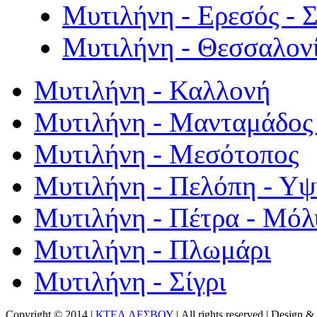
Μυτιλήνη - Ερεσός - 
Μυτιλήνη - Θεσσαλον
Μυτιλήνη - Καλλονή
Μυτιλήνη - Μανταμάδος 
Μυτιλήνη - Μεσότοπος
Μυτιλήνη - Πελόπη - Υ
Μυτιλήνη - Πέτρα - Μόλ
Μυτιλήνη - Πλωμάρι
Μυτιλήνη - Σίγρι
Copyright © 2014 |
ΚΤΕΛ ΛΕΣΒΟΥ
| All rights reserved | Design
& 