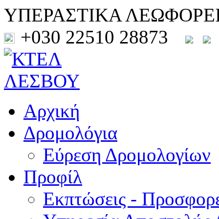
ΥΠΕΡΑΣΤΙΚΑ ΛΕΩΦΟΡΕ
+030 22510 28873
Αρχική
Δρομολόγια
Εύρεση Δρομολογίων
Προφίλ
Εκπτώσεις - Προσφορ