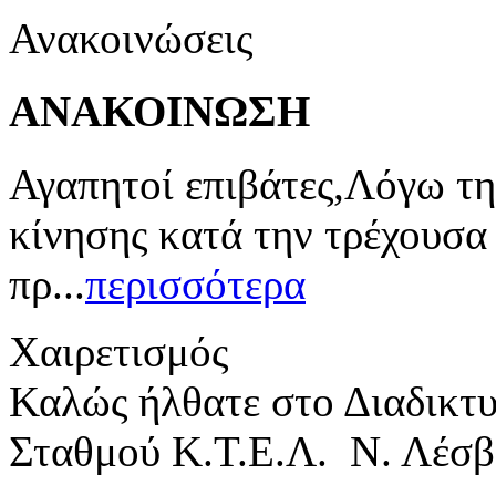
Ανακοινώσεις
ΑΝΑΚΟΙΝΩΣΗ
Αγαπητοί επιβάτες,Λόγω τη
κίνησης κατά την τρέχουσα
πρ...
περισσότερα
Χαιρετισμός
Καλώς ήλθατε στο Διαδικτ
Σταθμού Κ.Τ.Ε.Λ. Ν. Λέσβ