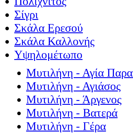
Πολιχνίτος
Σίγρι
Σκάλα Ερεσού
Σκάλα Καλλονής
Υψηλομέτωπο
Μυτιλήνη - Αγία Παρ
Μυτιλήνη - Αγιάσος
Μυτιλήνη - Άργενος
Μυτιλήνη - Βατερά
Μυτιλήνη - Γέρα