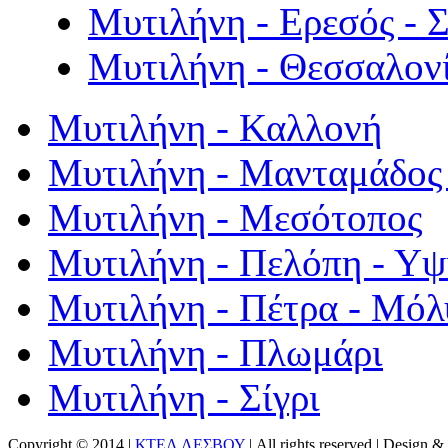
Μυτιλήνη - Ερεσός - 
Μυτιλήνη - Θεσσαλον
Μυτιλήνη - Καλλονή
Μυτιλήνη - Μανταμάδος 
Μυτιλήνη - Μεσότοπος
Μυτιλήνη - Πελόπη - Υ
Μυτιλήνη - Πέτρα - Μόλ
Μυτιλήνη - Πλωμάρι
Μυτιλήνη - Σίγρι
Copyright © 2014 |
ΚΤΕΛ ΛΕΣΒΟΥ
| All rights reserved | Design
& 