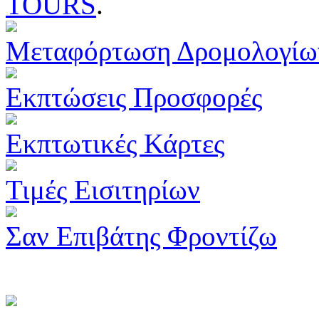
TOURS
.
Μεταφόρτωση Δρομολογίω
Εκπτώσεις Προσφορές
Εκπτωτικές Κάρτες
Τιμές Εισιτηρίων
Σαν Επιβάτης Φροντίζω