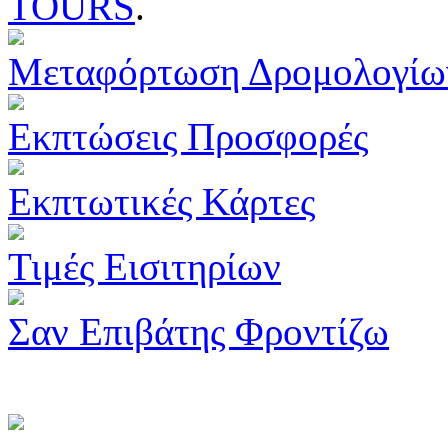
TOURS
.
Μεταφόρτωση Δρομολογίω
Εκπτώσεις Προσφορές
Εκπτωτικές Κάρτες
Τιμές Εισιτηρίων
Σαν Επιβάτης Φροντίζω