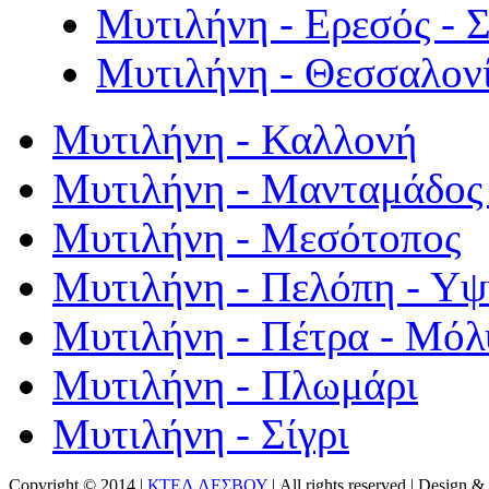
Μυτιλήνη - Ερεσός - 
Μυτιλήνη - Θεσσαλον
Μυτιλήνη - Καλλονή
Μυτιλήνη - Μανταμάδος 
Μυτιλήνη - Μεσότοπος
Μυτιλήνη - Πελόπη - Υ
Μυτιλήνη - Πέτρα - Μόλ
Μυτιλήνη - Πλωμάρι
Μυτιλήνη - Σίγρι
Copyright © 2014 |
ΚΤΕΛ ΛΕΣΒΟΥ
| All rights reserved | Design
& 