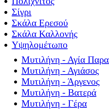
Πολιχνίτος
Σίγρι
Σκάλα Ερεσού
Σκάλα Καλλονής
Υψηλομέτωπο
Μυτιλήνη - Αγία Παρ
Μυτιλήνη - Αγιάσος
Μυτιλήνη - Άργενος
Μυτιλήνη - Βατερά
Μυτιλήνη - Γέρα