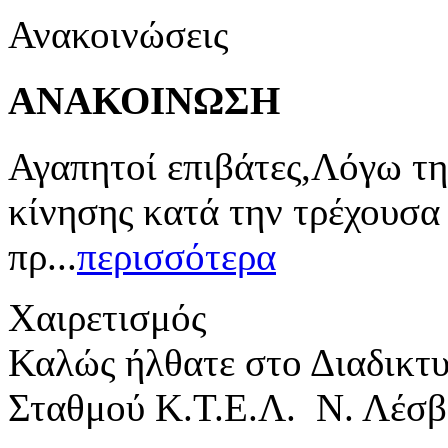
Ανακοινώσεις
ΑΝΑΚΟΙΝΩΣΗ
Αγαπητοί επιβάτες,Λόγω τη
κίνησης κατά την τρέχουσα
πρ...
περισσότερα
Χαιρετισμός
Καλώς ήλθατε στο Διαδικτ
Σταθμού Κ.Τ.Ε.Λ. Ν. Λέσβ