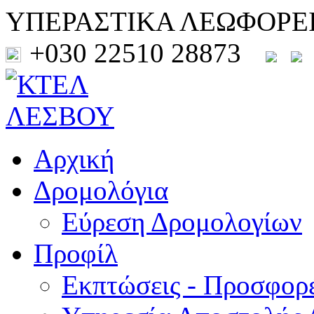
ΥΠΕΡΑΣΤΙΚΑ ΛΕΩΦΟΡΕ
+030 22510 28873
Αρχική
Δρομολόγια
Εύρεση Δρομολογίων
Προφίλ
Εκπτώσεις - Προσφορ