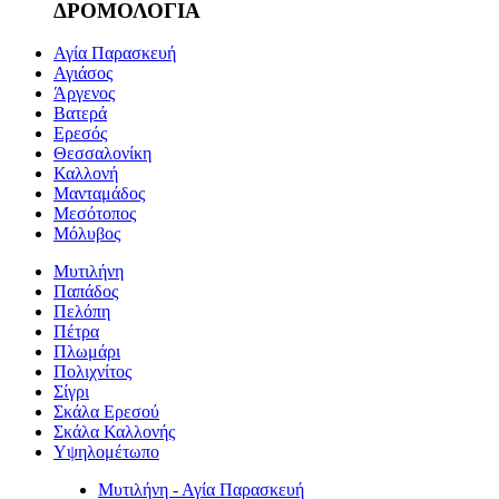
ΔΡΟΜΟΛΟΓΙΑ
Αγία Παρασκευή
Αγιάσος
Άργενος
Βατερά
Ερεσός
Θεσσαλονίκη
Καλλονή
Μανταμάδος
Μεσότοπος
Μόλυβος
Μυτιλήνη
Παπάδος
Πελόπη
Πέτρα
Πλωμάρι
Πολιχνίτος
Σίγρι
Σκάλα Ερεσού
Σκάλα Καλλονής
Υψηλομέτωπο
Μυτιλήνη - Αγία Παρασκευή