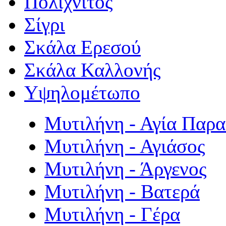
Πολιχνίτος
Σίγρι
Σκάλα Ερεσού
Σκάλα Καλλονής
Υψηλομέτωπο
Μυτιλήνη - Αγία Παρ
Μυτιλήνη - Αγιάσος
Μυτιλήνη - Άργενος
Μυτιλήνη - Βατερά
Μυτιλήνη - Γέρα