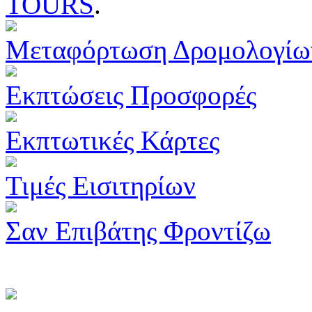
TOURS
.
Μεταφόρτωση Δρομολογίω
Εκπτώσεις Προσφορές
Εκπτωτικές Κάρτες
Τιμές Εισιτηρίων
Σαν Επιβάτης Φροντίζω