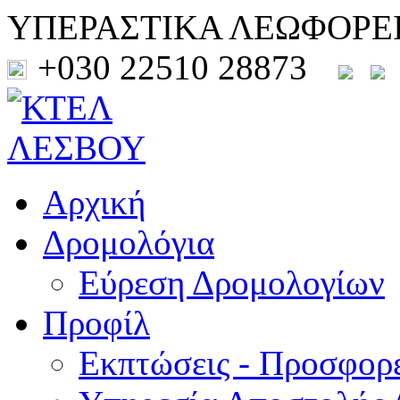
ΥΠΕΡΑΣΤΙΚΑ ΛΕΩΦΟΡΕ
+030 22510 28873
Αρχική
Δρομολόγια
Εύρεση Δρομολογίων
Προφίλ
Εκπτώσεις - Προσφορ