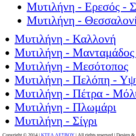
Μυτιλήνη - Ερεσός - 
Μυτιλήνη - Θεσσαλον
Μυτιλήνη - Καλλονή
Μυτιλήνη - Μανταμάδος 
Μυτιλήνη - Μεσότοπος
Μυτιλήνη - Πελόπη - Υ
Μυτιλήνη - Πέτρα - Μόλ
Μυτιλήνη - Πλωμάρι
Μυτιλήνη - Σίγρι
Copyright © 2014 |
ΚΤΕΛ ΛΕΣΒΟΥ
| All rights reserved | Design
& 