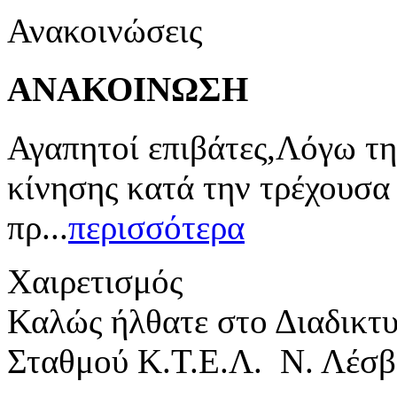
Ανακοινώσεις
ΑΝΑΚΟΙΝΩΣΗ
Αγαπητοί επιβάτες,Λόγω τη
κίνησης κατά την τρέχουσα
πρ...
περισσότερα
Χαιρετισμός
Καλώς ήλθατε στο Διαδικτ
Σταθμού Κ.Τ.Ε.Λ. Ν. Λέσβ