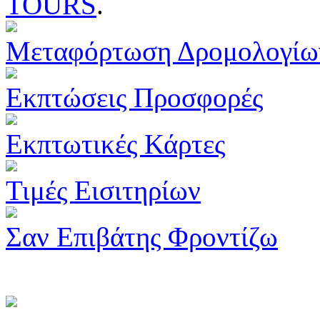
TOURS
.
Μεταφόρτωση Δρομολογίω
Εκπτώσεις Προσφορές
Εκπτωτικές Κάρτες
Τιμές Εισιτηρίων
Σαν Επιβάτης Φροντίζω