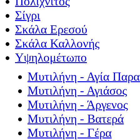
Πολιχνίτος
Σίγρι
Σκάλα Ερεσού
Σκάλα Καλλονής
Υψηλομέτωπο
Μυτιλήνη - Αγία Παρ
Μυτιλήνη - Αγιάσος
Μυτιλήνη - Άργενος
Μυτιλήνη - Βατερά
Μυτιλήνη - Γέρα