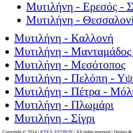
Μυτιλήνη - Ερεσός - 
Μυτιλήνη - Θεσσαλον
Μυτιλήνη - Καλλονή
Μυτιλήνη - Μανταμάδος 
Μυτιλήνη - Μεσότοπος
Μυτιλήνη - Πελόπη - Υ
Μυτιλήνη - Πέτρα - Μόλ
Μυτιλήνη - Πλωμάρι
Μυτιλήνη - Σίγρι
Copyright © 2014 |
ΚΤΕΛ ΛΕΣΒΟΥ
| All rights reserved | Design
& 