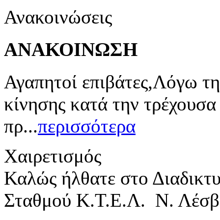
Ανακοινώσεις
ΑΝΑΚΟΙΝΩΣΗ
Αγαπητοί επιβάτες,Λόγω τη
κίνησης κατά την τρέχουσα
πρ...
περισσότερα
Χαιρετισμός
Καλώς ήλθατε στο Διαδικτ
Σταθμού Κ.Τ.Ε.Λ. Ν. Λέσβ