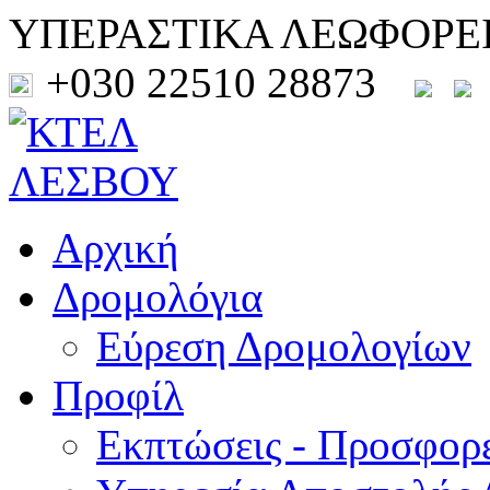
ΥΠΕΡΑΣΤΙΚΑ ΛΕΩΦΟΡΕ
+030 22510 28873
Αρχική
Δρομολόγια
Εύρεση Δρομολογίων
Προφίλ
Εκπτώσεις - Προσφορ