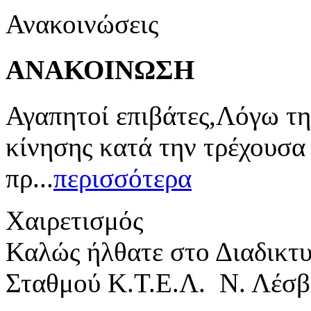
Ανακοινώσεις
ΑΝΑΚΟΙΝΩΣΗ
Αγαπητοί επιβάτες,Λόγω τη
κίνησης κατά την τρέχουσα
πρ...
περισσότερα
Χαιρετισμός
Καλώς ήλθατε στο Διαδικτ
Σταθμού Κ.Τ.Ε.Λ. Ν. Λέσβ