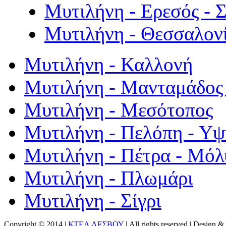
Μυτιλήνη - Ερεσός - 
Μυτιλήνη - Θεσσαλον
Μυτιλήνη - Καλλονή
Μυτιλήνη - Μανταμάδος 
Μυτιλήνη - Μεσότοπος
Μυτιλήνη - Πελόπη - Υ
Μυτιλήνη - Πέτρα - Μόλ
Μυτιλήνη - Πλωμάρι
Μυτιλήνη - Σίγρι
Copyright © 2014 |
ΚΤΕΛ ΛΕΣΒΟΥ
| All rights reserved | Design
& 