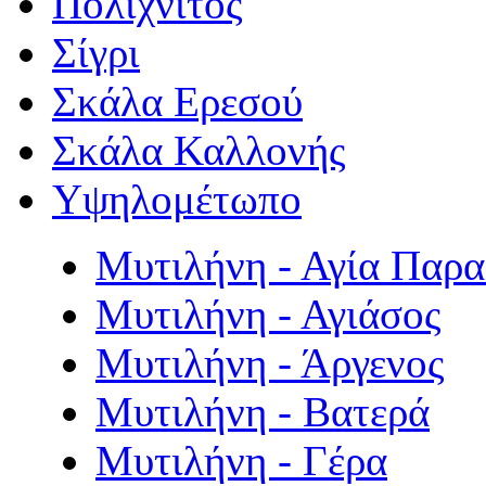
Πολιχνίτος
Σίγρι
Σκάλα Ερεσού
Σκάλα Καλλονής
Υψηλομέτωπο
Μυτιλήνη - Αγία Παρ
Μυτιλήνη - Αγιάσος
Μυτιλήνη - Άργενος
Μυτιλήνη - Βατερά
Μυτιλήνη - Γέρα