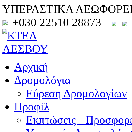
ΥΠΕΡΑΣΤΙΚΑ ΛΕΩΦΟΡΕ
+030 22510 28873
Αρχική
Δρομολόγια
Εύρεση Δρομολογίων
Προφίλ
Εκπτώσεις - Προσφορ