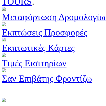
TOURS
.
Μεταφόρτωση Δρομολογίω
Εκπτώσεις Προσφορές
Εκπτωτικές Κάρτες
Τιμές Εισιτηρίων
Σαν Επιβάτης Φροντίζω