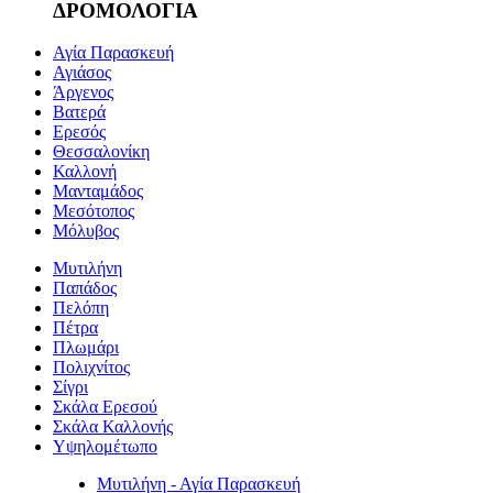
ΔΡΟΜΟΛΟΓΙΑ
Αγία Παρασκευή
Αγιάσος
Άργενος
Βατερά
Ερεσός
Θεσσαλονίκη
Καλλονή
Μανταμάδος
Μεσότοπος
Μόλυβος
Μυτιλήνη
Παπάδος
Πελόπη
Πέτρα
Πλωμάρι
Πολιχνίτος
Σίγρι
Σκάλα Ερεσού
Σκάλα Καλλονής
Υψηλομέτωπο
Μυτιλήνη - Αγία Παρασκευή