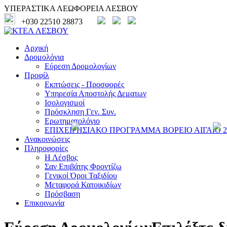
ΥΠΕΡΑΣΤΙΚΑ ΛΕΩΦΟΡΕΙΑ ΛΕΣΒΟΥ
+030 22510 28873
Αρχική
Δρομολόγια
Εύρεση Δρομολογίων
Προφίλ
Εκπτώσεις - Προσφορές
Υπηρεσία Αποστολής Δεματων
Ισολογισμοί
Πρόσκληση Γεν. Συν.
Ερωτηματολόγιο
ΕΠΙΧΕΙΡΗΣΙΑΚΟ ΠΡΟΓΡΑΜΜΑ ΒΟΡΕΙΟ ΑΙΓΑΙΟ 20
Ανακοινώσεις
Πληροφορίες
Η Λέσβος
Σαν Επιβάτης Φροντίζω
Γενικοί Όροι Ταξιδίου
Μεταφορά Κατοικιδίων
Πρόσβαση
Επικοινωνία