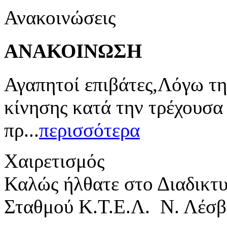
Ανακοινώσεις
ΑΝΑΚΟΙΝΩΣΗ
Αγαπητοί επιβάτες,Λόγω τη
κίνησης κατά την τρέχουσα
πρ...
περισσότερα
Χαιρετισμός
Καλώς ήλθατε στο Διαδικτ
Σταθμού Κ.Τ.Ε.Λ. Ν. Λέσβ