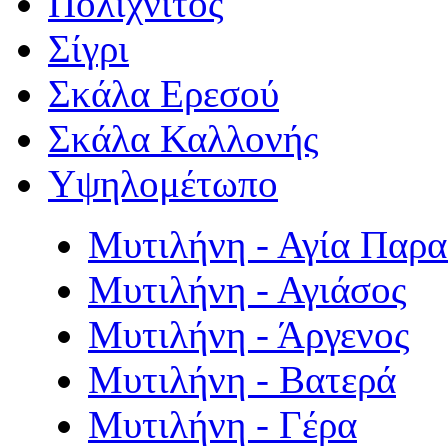
Πολιχνίτος
Σίγρι
Σκάλα Ερεσού
Σκάλα Καλλονής
Υψηλομέτωπο
Μυτιλήνη - Αγία Παρ
Μυτιλήνη - Αγιάσος
Μυτιλήνη - Άργενος
Μυτιλήνη - Βατερά
Μυτιλήνη - Γέρα