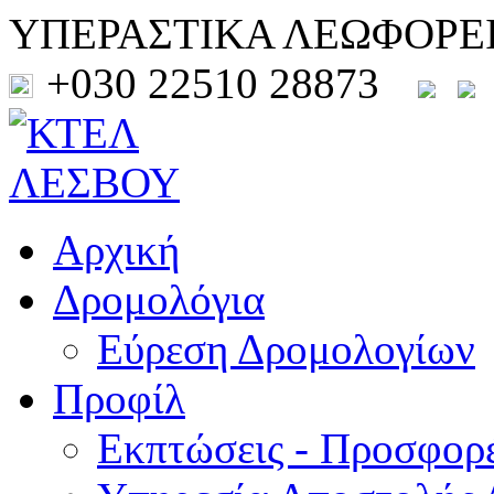
ΥΠΕΡΑΣΤΙΚΑ ΛΕΩΦΟΡΕ
+030 22510 28873
Αρχική
Δρομολόγια
Εύρεση Δρομολογίων
Προφίλ
Εκπτώσεις - Προσφορ