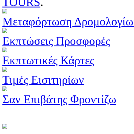
TOURS
.
Μεταφόρτωση Δρομολογίω
Εκπτώσεις Προσφορές
Εκπτωτικές Κάρτες
Τιμές Εισιτηρίων
Σαν Επιβάτης Φροντίζω