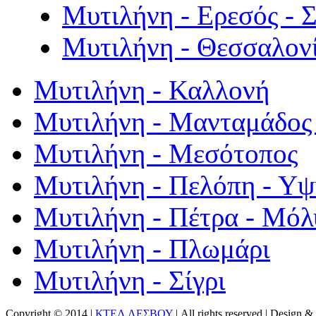
Μυτιλήνη - Ερεσός - 
Μυτιλήνη - Θεσσαλον
Μυτιλήνη - Καλλονή
Μυτιλήνη - Μανταμάδος 
Μυτιλήνη - Μεσότοπος
Μυτιλήνη - Πελόπη - Υ
Μυτιλήνη - Πέτρα - Μόλ
Μυτιλήνη - Πλωμάρι
Μυτιλήνη - Σίγρι
Copyright © 2014 |
ΚΤΕΛ ΛΕΣΒΟΥ
| All rights reserved | Design
& 