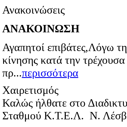
Ανακοινώσεις
ΑΝΑΚΟΙΝΩΣΗ
Αγαπητοί επιβάτες,Λόγω τη
κίνησης κατά την τρέχουσα
πρ...
περισσότερα
Χαιρετισμός
Καλώς ήλθατε στο Διαδικτ
Σταθμού Κ.Τ.Ε.Λ. Ν. Λέσβ