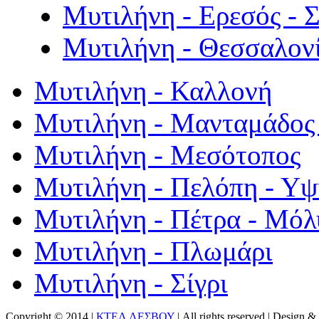
Μυτιλήνη - Ερεσός - 
Μυτιλήνη - Θεσσαλον
Μυτιλήνη - Καλλονή
Μυτιλήνη - Μανταμάδος 
Μυτιλήνη - Μεσότοπος
Μυτιλήνη - Πελόπη - Υ
Μυτιλήνη - Πέτρα - Μόλ
Μυτιλήνη - Πλωμάρι
Μυτιλήνη - Σίγρι
Copyright © 2014 |
ΚΤΕΛ ΛΕΣΒΟΥ
| All rights reserved | Design
& 