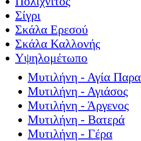
Πολιχνίτος
Σίγρι
Σκάλα Ερεσού
Σκάλα Καλλονής
Υψηλομέτωπο
Μυτιλήνη - Αγία Παρ
Μυτιλήνη - Αγιάσος
Μυτιλήνη - Άργενος
Μυτιλήνη - Βατερά
Μυτιλήνη - Γέρα