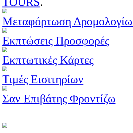
TOURS
.
Μεταφόρτωση Δρομολογίω
Εκπτώσεις Προσφορές
Εκπτωτικές Κάρτες
Τιμές Εισιτηρίων
Σαν Επιβάτης Φροντίζω