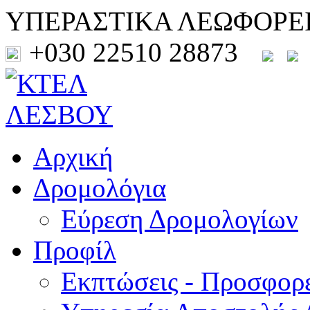
ΥΠΕΡΑΣΤΙΚΑ ΛΕΩΦΟΡΕ
+030 22510 28873
Αρχική
Δρομολόγια
Εύρεση Δρομολογίων
Προφίλ
Εκπτώσεις - Προσφορ