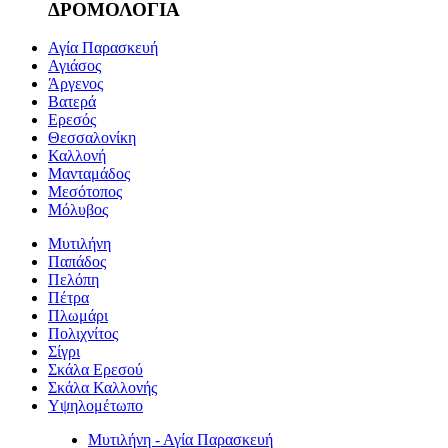
ΔΡΟΜΟΛΟΓΙΑ
Αγία Παρασκευή
Αγιάσος
Άργενος
Βατερά
Ερεσός
Θεσσαλονίκη
Καλλονή
Μανταμάδος
Μεσότοπος
Μόλυβος
Μυτιλήνη
Παπάδος
Πελόπη
Πέτρα
Πλωμάρι
Πολιχνίτος
Σίγρι
Σκάλα Ερεσού
Σκάλα Καλλονής
Υψηλομέτωπο
Μυτιλήνη - Αγία Παρασκευή