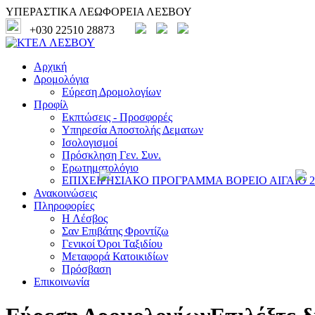
ΥΠΕΡΑΣΤΙΚΑ ΛΕΩΦΟΡΕΙΑ ΛΕΣΒΟΥ
+030 22510 28873
Αρχική
Δρομολόγια
Εύρεση Δρομολογίων
Προφίλ
Εκπτώσεις - Προσφορές
Υπηρεσία Αποστολής Δεματων
Ισολογισμοί
Πρόσκληση Γεν. Συν.
Ερωτηματολόγιο
ΕΠΙΧΕΙΡΗΣΙΑΚΟ ΠΡΟΓΡΑΜΜΑ ΒΟΡΕΙΟ ΑΙΓΑΙΟ 20
Ανακοινώσεις
Πληροφορίες
Η Λέσβος
Σαν Επιβάτης Φροντίζω
Γενικοί Όροι Ταξιδίου
Μεταφορά Κατοικιδίων
Πρόσβαση
Επικοινωνία