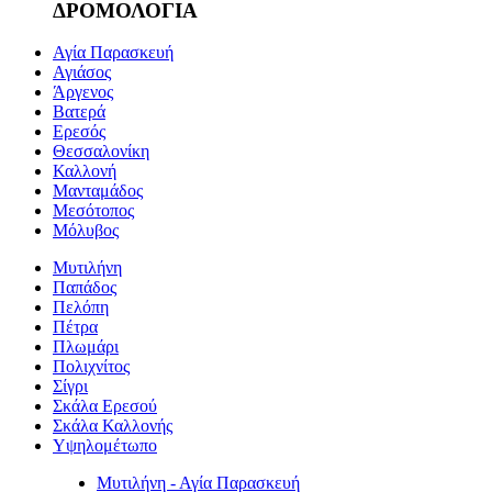
ΔΡΟΜΟΛΟΓΙΑ
Αγία Παρασκευή
Αγιάσος
Άργενος
Βατερά
Ερεσός
Θεσσαλονίκη
Καλλονή
Μανταμάδος
Μεσότοπος
Μόλυβος
Μυτιλήνη
Παπάδος
Πελόπη
Πέτρα
Πλωμάρι
Πολιχνίτος
Σίγρι
Σκάλα Ερεσού
Σκάλα Καλλονής
Υψηλομέτωπο
Μυτιλήνη - Αγία Παρασκευή