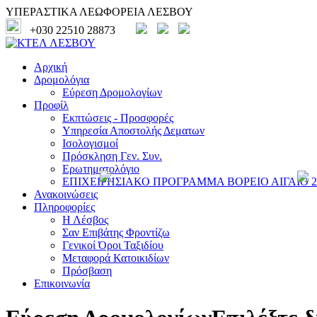
ΥΠΕΡΑΣΤΙΚΑ ΛΕΩΦΟΡΕΙΑ ΛΕΣΒΟΥ
+030 22510 28873
Αρχική
Δρομολόγια
Εύρεση Δρομολογίων
Προφίλ
Εκπτώσεις - Προσφορές
Υπηρεσία Αποστολής Δεματων
Ισολογισμοί
Πρόσκληση Γεν. Συν.
Ερωτηματολόγιο
ΕΠΙΧΕΙΡΗΣΙΑΚΟ ΠΡΟΓΡΑΜΜΑ ΒΟΡΕΙΟ ΑΙΓΑΙΟ 20
Ανακοινώσεις
Πληροφορίες
Η Λέσβος
Σαν Επιβάτης Φροντίζω
Γενικοί Όροι Ταξιδίου
Μεταφορά Κατοικιδίων
Πρόσβαση
Επικοινωνία