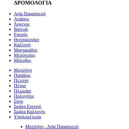
ΔΡΟΜΟΛΟΓΙΑ
Αγία Παρασκευή
Αγιάσος
Άργενος
Βατερά
Ερεσός
Θεσσαλονίκη
Καλλονή
Μανταμάδος
Μεσότοπος
Μόλυβος
Μυτιλήνη
Παπάδος
Πελόπη
Πέτρα
Πλωμάρι
Πολιχνίτος
Σίγρι
Σκάλα Ερεσού
Σκάλα Καλλονής
Υψηλομέτωπο
Μυτιλήνη - Αγία Παρασκευή