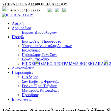
ΥΠΕΡΑΣΤΙΚΑ ΛΕΩΦΟΡΕΙΑ ΛΕΣΒΟΥ
+030 22510 28873
Αρχική
Δρομολόγια
Εύρεση Δρομολογίων
Προφίλ
Εκπτώσεις - Προσφορές
Υπηρεσία Αποστολής Δεματων
Ισολογισμοί
Πρόσκληση Γεν. Συν.
Ερωτηματολόγιο
ΕΠΙΧΕΙΡΗΣΙΑΚΟ ΠΡΟΓΡΑΜΜΑ ΒΟΡΕΙΟ ΑΙΓΑΙΟ 20
Ανακοινώσεις
Πληροφορίες
Η Λέσβος
Σαν Επιβάτης Φροντίζω
Γενικοί Όροι Ταξιδίου
Μεταφορά Κατοικιδίων
Πρόσβαση
Επικοινωνία