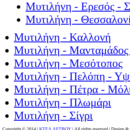
Μυτιλήνη - Ερεσός - 
Μυτιλήνη - Θεσσαλον
Μυτιλήνη - Καλλονή
Μυτιλήνη - Μανταμάδος 
Μυτιλήνη - Μεσότοπος
Μυτιλήνη - Πελόπη - Υ
Μυτιλήνη - Πέτρα - Μόλ
Μυτιλήνη - Πλωμάρι
Μυτιλήνη - Σίγρι
Copyright © 2014 |
ΚΤΕΛ ΛΕΣΒΟΥ
| All rights reserved | Design
& 