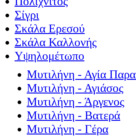
Πολιχνίτος
Σίγρι
Σκάλα Ερεσού
Σκάλα Καλλονής
Υψηλομέτωπο
Μυτιλήνη - Αγία Παρ
Μυτιλήνη - Αγιάσος
Μυτιλήνη - Άργενος
Μυτιλήνη - Βατερά
Μυτιλήνη - Γέρα