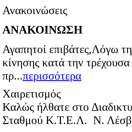
Ανακοινώσεις
ΑΝΑΚΟΙΝΩΣΗ
Αγαπητοί επιβάτες,Λόγω τη
κίνησης κατά την τρέχουσα
πρ...
περισσότερα
Χαιρετισμός
Καλώς ήλθατε στο Διαδικτ
Σταθμού Κ.Τ.Ε.Λ. Ν. Λέσβ