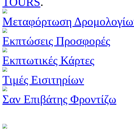
TOURS
.
Μεταφόρτωση Δρομολογίω
Εκπτώσεις Προσφορές
Εκπτωτικές Κάρτες
Τιμές Εισιτηρίων
Σαν Επιβάτης Φροντίζω