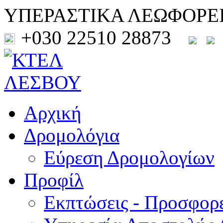
ΥΠΕΡΑΣΤΙΚΑ ΛΕΩΦΟΡΕ
+030 22510 28873
Αρχική
Δρομολόγια
Εύρεση Δρομολογίων
Προφίλ
Εκπτώσεις - Προσφορ