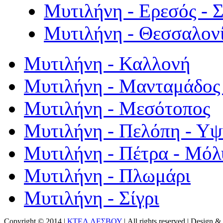
Μυτιλήνη - Ερεσός - 
Μυτιλήνη - Θεσσαλον
Μυτιλήνη - Καλλονή
Μυτιλήνη - Μανταμάδος 
Μυτιλήνη - Μεσότοπος
Μυτιλήνη - Πελόπη - Υ
Μυτιλήνη - Πέτρα - Μόλ
Μυτιλήνη - Πλωμάρι
Μυτιλήνη - Σίγρι
Copyright © 2014 |
ΚΤΕΛ ΛΕΣΒΟΥ
| All rights reserved | Design
& 