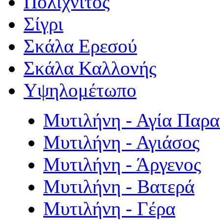
Πολιχνίτος
Σίγρι
Σκάλα Ερεσού
Σκάλα Καλλονής
Υψηλομέτωπο
Μυτιλήνη - Αγία Παρ
Μυτιλήνη - Αγιάσος
Μυτιλήνη - Άργενος
Μυτιλήνη - Βατερά
Μυτιλήνη - Γέρα