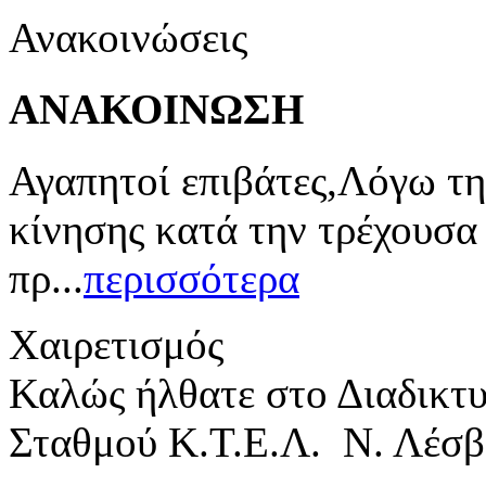
Ανακοινώσεις
ΑΝΑΚΟΙΝΩΣΗ
Αγαπητοί επιβάτες,Λόγω τη
κίνησης κατά την τρέχουσα
πρ...
περισσότερα
Χαιρετισμός
Καλώς ήλθατε στο Διαδικτ
Σταθμού Κ.Τ.Ε.Λ. Ν. Λέσβ