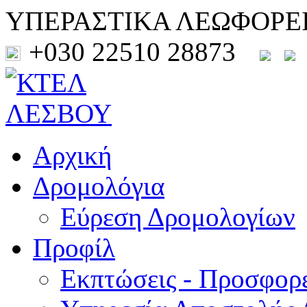
ΥΠΕΡΑΣΤΙΚΑ ΛΕΩΦΟΡΕ
+030 22510 28873
Αρχική
Δρομολόγια
Εύρεση Δρομολογίων
Προφίλ
Εκπτώσεις - Προσφορ