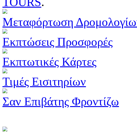
TOURS
.
Μεταφόρτωση Δρομολογίω
Εκπτώσεις Προσφορές
Εκπτωτικές Κάρτες
Τιμές Εισιτηρίων
Σαν Επιβάτης Φροντίζω