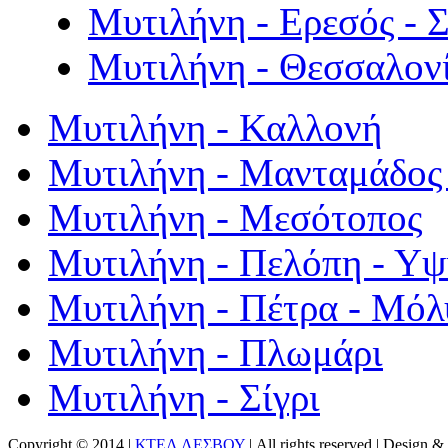
Μυτιλήνη - Ερεσός - 
Μυτιλήνη - Θεσσαλον
Μυτιλήνη - Καλλονή
Μυτιλήνη - Μανταμάδος 
Μυτιλήνη - Μεσότοπος
Μυτιλήνη - Πελόπη - Υ
Μυτιλήνη - Πέτρα - Μόλ
Μυτιλήνη - Πλωμάρι
Μυτιλήνη - Σίγρι
Copyright © 2014 |
ΚΤΕΛ ΛΕΣΒΟΥ
| All rights reserved | Design
& 