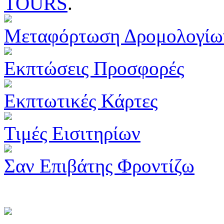
TOURS
.
Μεταφόρτωση Δρομολογίω
Εκπτώσεις Προσφορές
Εκπτωτικές Κάρτες
Τιμές Εισιτηρίων
Σαν Επιβάτης Φροντίζω