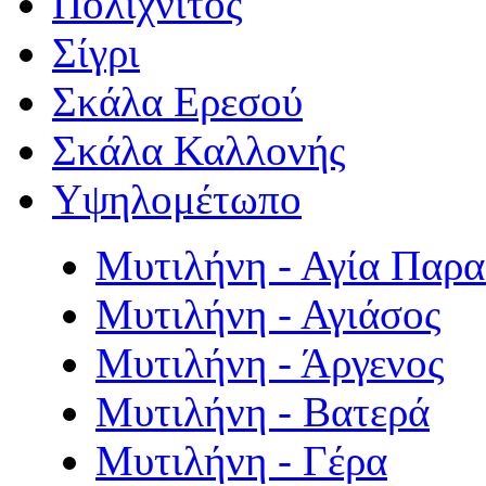
Πολιχνίτος
Σίγρι
Σκάλα Ερεσού
Σκάλα Καλλονής
Υψηλομέτωπο
Μυτιλήνη - Αγία Παρ
Μυτιλήνη - Αγιάσος
Μυτιλήνη - Άργενος
Μυτιλήνη - Βατερά
Μυτιλήνη - Γέρα