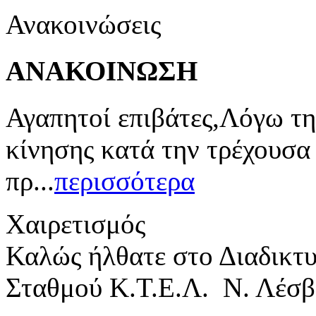
Ανακοινώσεις
ΑΝΑΚΟΙΝΩΣΗ
Αγαπητοί επιβάτες,Λόγω τη
κίνησης κατά την τρέχουσα
πρ...
περισσότερα
Χαιρετισμός
Καλώς ήλθατε στο Διαδικτ
Σταθμού Κ.Τ.Ε.Λ. Ν. Λέσβ