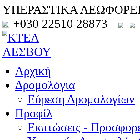
ΥΠΕΡΑΣΤΙΚΑ ΛΕΩΦΟΡΕ
+030 22510 28873
Αρχική
Δρομολόγια
Εύρεση Δρομολογίων
Προφίλ
Εκπτώσεις - Προσφορ