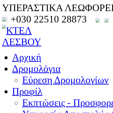
ΥΠΕΡΑΣΤΙΚΑ ΛΕΩΦΟΡΕ
+030 22510 28873
Αρχική
Δρομολόγια
Εύρεση Δρομολογίων
Προφίλ
Εκπτώσεις - Προσφορ