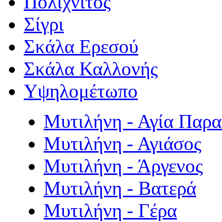
Πολιχνίτος
Σίγρι
Σκάλα Ερεσού
Σκάλα Καλλονής
Υψηλομέτωπο
Μυτιλήνη - Αγία Παρ
Μυτιλήνη - Αγιάσος
Μυτιλήνη - Άργενος
Μυτιλήνη - Βατερά
Μυτιλήνη - Γέρα