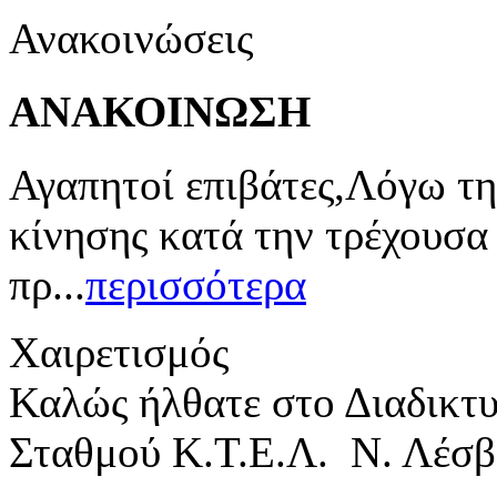
Ανακοινώσεις
ΑΝΑΚΟΙΝΩΣΗ
Αγαπητοί επιβάτες,Λόγω τη
κίνησης κατά την τρέχουσα
πρ...
περισσότερα
Χαιρετισμός
Καλώς ήλθατε στο Διαδικτ
Σταθμού Κ.Τ.Ε.Λ. Ν. Λέσβ