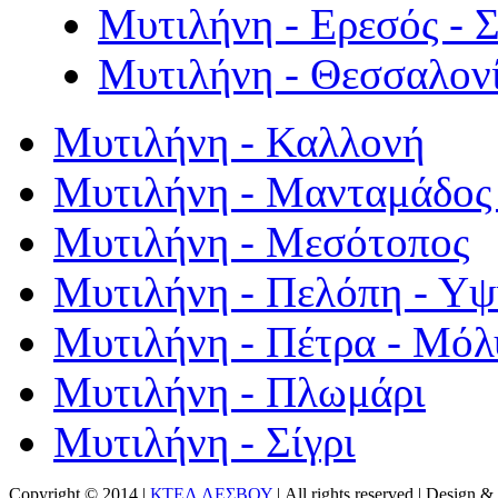
Μυτιλήνη - Ερεσός - 
Μυτιλήνη - Θεσσαλον
Μυτιλήνη - Καλλονή
Μυτιλήνη - Μανταμάδος 
Μυτιλήνη - Μεσότοπος
Μυτιλήνη - Πελόπη - Υ
Μυτιλήνη - Πέτρα - Μόλ
Μυτιλήνη - Πλωμάρι
Μυτιλήνη - Σίγρι
Copyright © 2014 |
ΚΤΕΛ ΛΕΣΒΟΥ
| All rights reserved | Design
& 