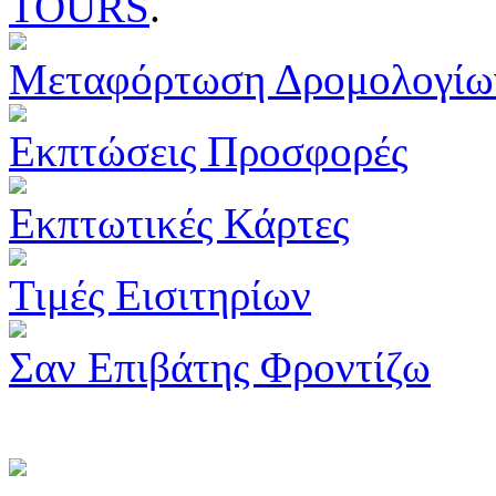
TOURS
.
Μεταφόρτωση Δρομολογίω
Εκπτώσεις Προσφορές
Εκπτωτικές Κάρτες
Τιμές Εισιτηρίων
Σαν Επιβάτης Φροντίζω