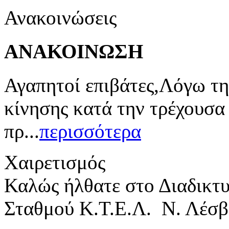
Ανακοινώσεις
ΑΝΑΚΟΙΝΩΣΗ
Αγαπητοί επιβάτες,Λόγω τη
κίνησης κατά την τρέχουσα
πρ...
περισσότερα
Χαιρετισμός
Καλώς ήλθατε στο Διαδικτ
Σταθμού Κ.Τ.Ε.Λ. Ν. Λέσβ