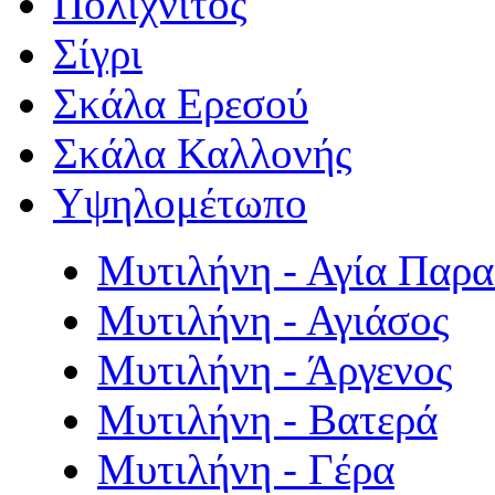
Πολιχνίτος
Σίγρι
Σκάλα Ερεσού
Σκάλα Καλλονής
Υψηλομέτωπο
Μυτιλήνη - Αγία Παρ
Μυτιλήνη - Αγιάσος
Μυτιλήνη - Άργενος
Μυτιλήνη - Βατερά
Μυτιλήνη - Γέρα