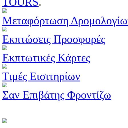
TOURS
.
Μεταφόρτωση Δρομολογίω
Εκπτώσεις Προσφορές
Εκπτωτικές Κάρτες
Τιμές Εισιτηρίων
Σαν Επιβάτης Φροντίζω