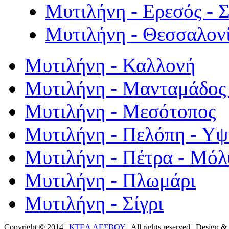
Μυτιλήνη - Ερεσός - 
Μυτιλήνη - Θεσσαλον
Μυτιλήνη - Καλλονή
Μυτιλήνη - Μανταμάδος 
Μυτιλήνη - Μεσότοπος
Μυτιλήνη - Πελόπη - Υ
Μυτιλήνη - Πέτρα - Μόλ
Μυτιλήνη - Πλωμάρι
Μυτιλήνη - Σίγρι
Copyright © 2014 |
ΚΤΕΛ ΛΕΣΒΟΥ
| All rights reserved | Design
& 