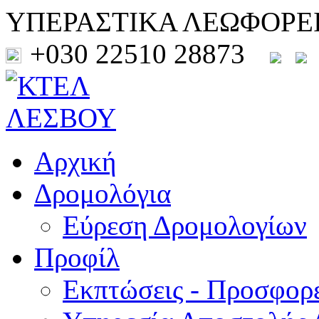
ΥΠΕΡΑΣΤΙΚΑ ΛΕΩΦΟΡΕ
+030 22510 28873
Αρχική
Δρομολόγια
Εύρεση Δρομολογίων
Προφίλ
Εκπτώσεις - Προσφορ